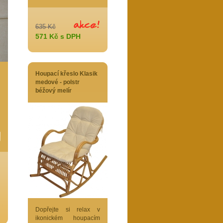
635 Kč
571 Kč s DPH
Houpací křeslo Klasik
medové - polstr
béžový melír
Dopřejte si relax v
ikonickém houpacím