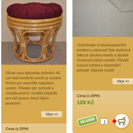
Vychutnejte si bezkonkurenční
komfort a odolnost! Tato špičková
látka je zárukou kvality a dlouhé
životnosti našich polstrů. Přináší
luxusní vzhled a maximální
pohodlí. Objevte rozdíl!
Oživte svou taburetku průměru 40
cm! Náš komfortní polstr je snadné
Více >>
řešení pro okamžité vylepšení
sezení. Přidejte styl, pohodlí a
chraňte povrch. Kvalitní doplněk
Cena (s DPH)
pro váš domov, který láká k
129 Kč
posezení.
Více >>
Cena (s DPH)