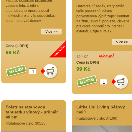
která se dokonale přizpůsobí
vašemu tělu. Užijte si
Univerzální sedák, který změní
dlouhotrvající oporu a pocit
vaše posezení! Měkká
měkkosti pro chvíle odpočinku.
polyesterová výplň zajistí komfort
Ideální pro váš domov.
na židli, lavici či podlaze. Získejte
praktické pohodlí pro interiér i
exteriér. Užijte si relax.
Více >>
Více >>
Cena (s DPH)
99 Kč
149 Kč
Cena (s DPH)
99 Kč
Polstr na ratanovou
Látka Uni Living béžový
taburetku vínový - průměr
melír
40 cm
(Katalogové číslo: 34106)
(Katalogové číslo: 30555)