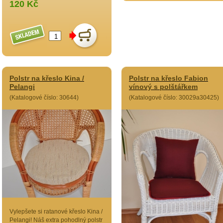
120 Kč
Polstr na křeslo Kina /
Polstr na křeslo Fabion
Pelangi
vínový s polštářkem
(Katalogové číslo: 30644)
(Katalogové číslo: 30029a30425)
Vylepšete si ratanové křeslo Kina /
Pelangi! Náš extra pohodlný polstr