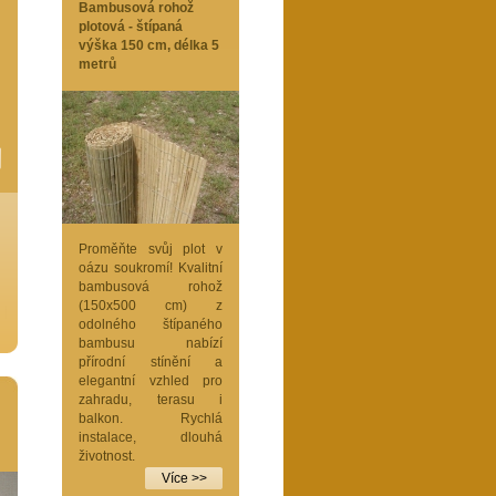
Bambusová rohož
plotová - štípaná
výška 150 cm, délka 5
metrů
Proměňte svůj plot v
oázu soukromí! Kvalitní
bambusová rohož
(150x500 cm) z
odolného štípaného
bambusu nabízí
přírodní stínění a
elegantní vzhled pro
zahradu, terasu i
balkon. Rychlá
instalace, dlouhá
životnost.
Více >>