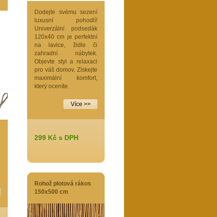
Dodejte svému sezení
luxusní pohodlí!
Univerzální podsedák
120x40 cm je perfektní
na lavice, židle či
zahradní nábytek.
Objevte styl a relaxaci
pro váš domov. Získejte
maximální komfort,
který oceníte.
Více >>
299 Kč s DPH
Rohož plotová rákos
150x500 cm