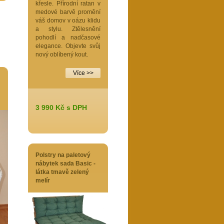
křesle. Přírodní ratan v
medové barvě promění
váš domov v oázu klidu
a stylu. Ztělesnění
pohodlí a nadčasové
elegance. Objevte svůj
nový oblíbený kout.
Více >>
3 990 Kč s DPH
Polstry na paletový
nábytek sada Basic -
látka tmavě zelený
melír