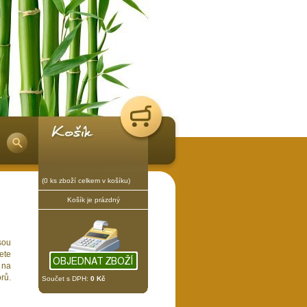
(0 ks zboží celkem v košíku)
Košík je prázdný
sou
ete
 na
rů.
Součet s DPH:
0 Kč