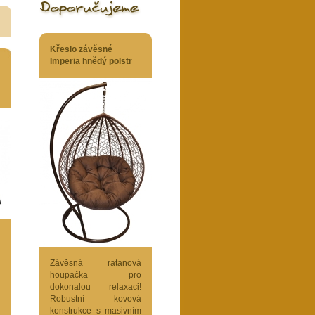
Křeslo závěsné
Imperia hnědý polstr
Závěsná ratanová
houpačka pro
dokonalou relaxaci!
Robustní kovová
konstrukce s masivním