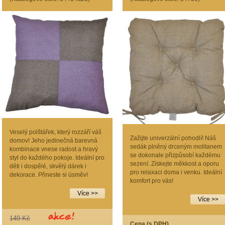
Veselý polštářek, který rozzáří váš
Zažijte univerzální pohodlí! Náš
domov! Jeho jedinečná barevná
sedák plněný drceným molitanem
kombinace vnese radost a hravý
se dokonale přizpůsobí každému
styl do každého pokoje. Ideální pro
sezení. Získejte měkkost a oporu
děti i dospělé, skvělý dárek i
pro relaxaci doma i venku. Ideální
dekorace. Přineste si úsměv!
komfort pro vás!
Více >>
Více >>
149 Kč
Cena (s DPH)