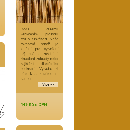
Dodá vašemu
venkovnímu prostoru
styl a funkčnost. Naše
rákosová rohož je
ideální pro vytvoření
příjemného zastínění,
zkrášlení zahrady nebo
zajištění diskrétního
soukromí. Vytvořte si
oázu klidu s přírodním
šarmem.
Více >>
449 Kč s DPH