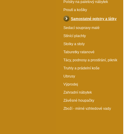
Polstry na paletový nábytek
Proutí a košíky
Samostatné polstry a látky
Sedací soupravy malé
Stínící plachty
Stolky a stoly
Taburetky ratanové
Tácy, podnosy a prostírání, piknik
Truhly a prádelní koše
Ubrusy
Výprodej
Zahradní nábytek
Závěsné houpačky
Zboží - mírné vzhledové vady