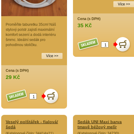
Více >>
Cena (s DPH)
Proměňte taburetku 35cm! Náš
35 Kč
stylový polstr zajistí maximální
komfort sezení a dodá interiéru
šmrnc. Ideální sedák pro
pohodlnou stoličku.
Více >>
Cena (s DPH)
29 Kč
Veselý polštářek - fialová/
Sedák UNI Maxi barva
šedá
tmavě béžový melír
(Katalogové číslo: 34414a21)
(Katalogové číslo: 34730)