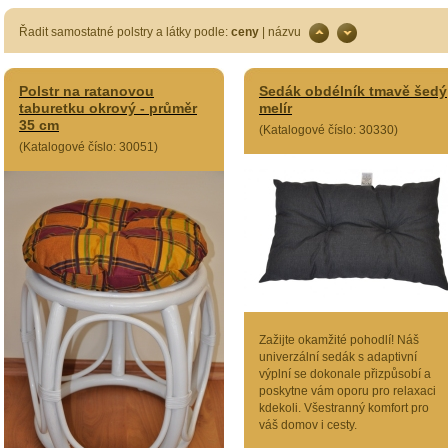
Řadit samostatné polstry a látky podle:
ceny
|
názvu
Polstr na ratanovou
Sedák obdélník tmavě šedý
taburetku okrový - průměr
melír
35 cm
(Katalogové číslo: 30330)
(Katalogové číslo: 30051)
Zažijte okamžité pohodlí! Náš
univerzální sedák s adaptivní
výplní se dokonale přizpůsobí a
poskytne vám oporu pro relaxaci
kdekoli. Všestranný komfort pro
váš domov i cesty.