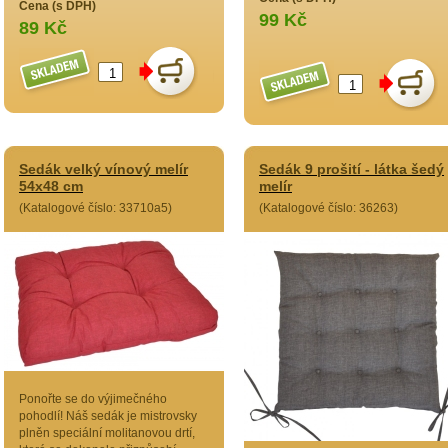
Cena (s DPH)
99 Kč
89 Kč
Sedák velký vínový melír
Sedák 9 prošití - látka šedý
54x48 cm
melír
(Katalogové číslo: 33710a5)
(Katalogové číslo: 36263)
Ponořte se do výjimečného
pohodlí! Náš sedák je mistrovsky
plněn speciální molitanovou drtí,