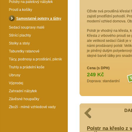
Polstry na paletový nábytek
Proutí a košíky
Oživte svá proutěná křesla! 
zajistí prvotřídní pohodlí. P
Samostatné polstry a látky
moderní vzhled domova. Obj
Sedací soupravy malé
Polstr je vhodný na křesla, 
Stínící plachty
Křesla z vrbového proutí se p
ale velikost sedací části je
Stolky a stoly
námi prodávaný polstr. Veliko
je plněný dutým polyeterový
Taburetky ratanové
stejné barvě látky pro snadn
Tácy, podnosy a prostírání, piknik
Truhly a prádelní koše
Cena (s DPH)
249 Kč
Ubrusy
Doprava: standardní
Výprodej
Zahradní nábytek
Závěsné houpačky
Zboží - mírné vzhledové vady
DAL
lo z vrbového proutí - látka žlutý
Polstr na křeslo z 