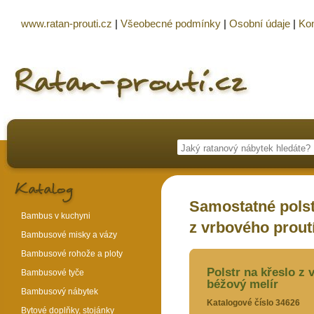
www.ratan-prouti.cz
|
Všeobecné podmínky
|
Osobní údaje
|
Kon
Samostatné polst
Bambus v kuchyni
z vrbového proutí
Bambusové misky a vázy
Bambusové rohože a ploty
Polstr na křeslo z 
Bambusové tyče
béžový melír
Bambusový nábytek
Katalogové číslo 34626
Bytové doplňky, stojánky