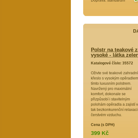
Doprava: standardní
D
ové zahradní křeslo UNI excelent
Polstr na teakové 
 zelená kostka
vysoké - látka zele
5572
Katalogové číslo: 35572
ahradní
Oživte své teakové zahradní
ěradlem
křeslo s vysokým opěradle
em.
tímto luxusním polstrem.
lní
Navržený pro maximální
komfort, dokonale se
ným
přizpůsobí i stavitelným
ajistí vám
polohám opěradla a zajistí 
elaxaci na
tak bezkonkurenční relaxaci
čerstvém vzduchu.
Cena (s DPH)
399 Kč