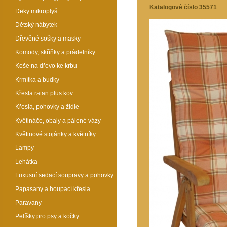
Katalogové číslo 35571
Deky mikroplyš
Dětský nábytek
Dřevěné sošky a masky
Komody, skříňky a prádelníky
Koše na dřevo ke krbu
Krmítka a budky
Křesla ratan plus kov
Křesla, pohovky a židle
Květináče, obaly a pálené vázy
Květinové stojánky a květníky
Lampy
Lehátka
Luxusní sedací soupravy a pohovky
Papasany a houpací křesla
Paravany
Pelíšky pro psy a kočky