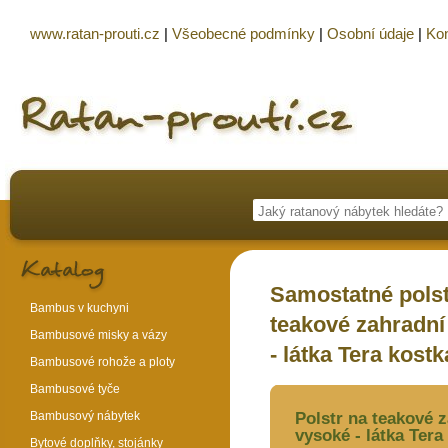
www.ratan-prouti.cz
|
Všeobecné podmínky
|
Osobní údaje
|
Kon
Samostatné polst
Bambus v kuchyni
teakové zahradní
Bambusové misky a vázy
- látka Tera kostk
Bambusové rohože a ploty
Bambusové tyče
Bambusový nábytek
Polstr na teakové 
vysoké - látka Tera
Bytové doplňky, stojánky