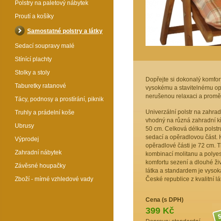
Polstry na paletový nábytek
Proutí a košíky
Samostatné polstry a látky
Sedací soupravy malé
Stínící plachty
Stolky a stoly
Dopřejte si dokonalý komfort
Taburetky ratanové
vysokému a stavitelnému opěr
nerušenou relaxaci a promě
Tácy, podnosy a prostírání, piknik
Univerzální polstr na zahrad
Truhly a prádelní koše
vhodný na různá zahradní kř
Ubrusy
50 cm. Celková délka polstru
sedací a opěradlovou část. 
Výprodej
opěradlové části je 72 cm. T
Zahradní nábytek
kombinací molitanu a polye
komfortu sezení a dlouhé živo
Závěsné houpačky
látka a standardem je vysoká
Zboží - mírné vzhledové vady
České republice z kvalitní l
Cena (s DPH)
399 Kč