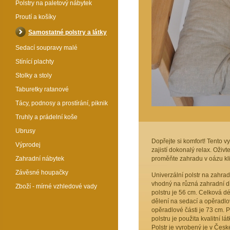
Polstry na paletový nábytek
Proutí a košíky
Samostatné polstry a látky
Sedací soupravy malé
Stínící plachty
Stolky a stoly
Taburetky ratanové
Tácy, podnosy a prostírání, piknik
Truhly a prádelní koše
Ubrusy
Dopřejte si komfort! Tento v
Výprodej
zajistí dokonalý relax. Oživt
Zahradní nábytek
proměňte zahradu v oázu kli
Závěsné houpačky
Univerzální polstr na zahrad
vhodný na různá zahradní d
Zboží - mírné vzhledové vady
polstru je 56 cm. Celková dél
dělení na sedací a opěradlo
opěradlové části je 73 cm. 
polstru je použita kvalitní l
Polstr je vyrobený je v České