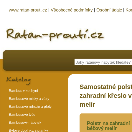
www.ratan-prouti.cz
|
Všeobecné podmínky
|
Osobní údaje
|
Kon
Samostatné polst
Bambus v kuchyni
zahradní křeslo 
Bambusové misky a vázy
melír
Bambusové rohože a ploty
Bambusové tyče
Bambusový nábytek
Polstr na zahradní 
béžový melír
Bytové doplňky, stojánky