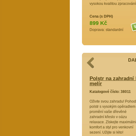
vysokou kvalitou zpracování
Cena (s DPH)
899 Kč
Doprava: standardní
DAL
adní křeslo vysoké široké - látka
Polstr na zahradní 
melír
melír
8002
Katalogové číslo: 38011
ahradní
Oživte svou zahradu! Pohod
ěradlem.
polstr s vysokým opěradlem
str
promění vaše dřevěné
odlí a
zahradní křeslo v oázu
 v oázu
relaxace. Získejte maximáln
 si klidné
komfort a styl pro venkovní
terase s
sezení. Užijte si léto!