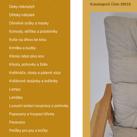
Katalogové číslo 38010
Deky mikroplyš
Dětský nábytek
Dřevěné sošky a masky
Komody, skříňky a prádelníky
Koše na dřevo ke krbu
Krmítka a budky
Křesla ratan plus kov
Křesla, pohovky a židle
Květináče, obaly a pálené vázy
Květinové stojánky a květníky
Lampy
Lehátka
Luxusní sedací soupravy a pohovky
Papasany a houpací křesla
Paravany
Pelíšky pro psy a kočky