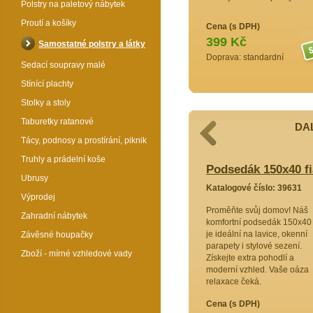
Polstry na paletový nábytek
Proutí a košíky
Cena (s DPH)
399 Kč
Samostatné polstry a látky
Doprava: standardní
Sedací soupravy malé
Stínící plachty
Stolky a stoly
Taburetky ratanové
DAL
Tácy, podnosy a prostírání, piknik
Truhly a prádelní koše
40 žlutý melír
Podsedák 150x40 fi
Ubrusy
9629
Katalogové číslo: 39631
Výprodej
hodlí!
Proměňte svůj domov! Náš
Zahradní nábytek
sedák
komfortní podsedák 150x40
 pro
je ideální na lavice, okenní
Závěsné houpačky
laxaci.
parapety i stylové sezení.
Zboží - mírné vzhledové vady
r s tímto
Získejte extra pohodlí a
 Získejte
moderní vzhled. Vaše oáza
relaxace čeká.
Cena (s DPH)