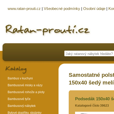
www.ratan-prouti.cz
|
Všeobecné podmínky
|
Osobní údaje
|
Kon
Samostatné polst
Bambus v kuchyni
150x40 šedý melí
Bambusové misky a vázy
Bambusové rohože a ploty
Podsedák 150x40 š
Bambusové tyče
Katalogové číslo 39623
Bambusový nábytek
Bytové doplňky, stojánky