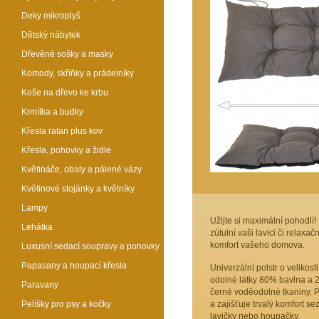
Deky mikroplyš
Dětský nábytek
Dřevěné sošky a masky
Komody, skříňky a prádelníky
Koše na dřevo ke krbu
Krmítka a budky
Křesla ratan plus kov
Křesla, pohovky a židle
Květináče, obaly a pálené vázy
Květinové stojánky a květníky
Lampy
Užijte si maximální pohodl
Lehátka
zútulní vaši lavici či relaxačn
komfort vašeho domova.
Luxusní sedací soupravy a pohovky
Papasany a houpací křesla
Univerzální polstr o velikos
odolné látky 80% bavlna a 2
Paravany
černé voděodolné tkaniny. Po
Pelíšky pro psy a kočky
a zajišťuje trvalý komfort se
lavičky nebo houpačky.