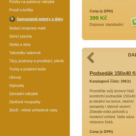
Polstry na paletový nábytek
Proutí a košíky
Cena (s DPH)
399 Kč
Samostatné polstry a látky
Doprava: standardní
Sedací soupravy malé
Stínící plachty
Stolky a stoly
Taburetky ratanové
DAL
Tácy, podnosy a prostírání, piknik
Truhly a prádelní koše
40 žlutý melír
Podsedák 150x40 fi
Ubrusy
9629
Katalogové číslo: 39631
Výprodej
hodlí!
Proměňte svůj domov! Náš
Zahradní nábytek
sedák
komfortní podsedák 150x40
 pro
je ideální na lavice, okenní
Závěsné houpačky
laxaci.
parapety i stylové sezení.
Zboží - mírné vzhledové vady
r s tímto
Získejte extra pohodlí a
 Získejte
moderní vzhled. Vaše oáza
relaxace čeká.
Cena (s DPH)