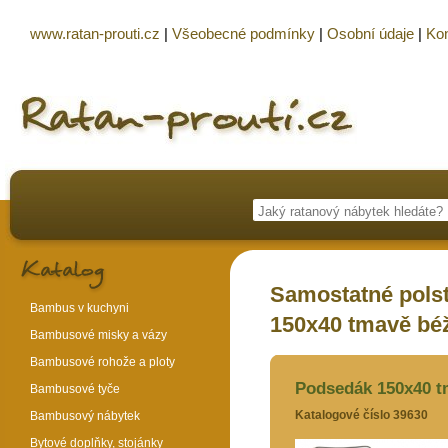
www.ratan-prouti.cz
|
Všeobecné podmínky
|
Osobní údaje
|
Kon
Samostatné polst
Bambus v kuchyni
150x40 tmavě bé
Bambusové misky a vázy
Bambusové rohože a ploty
Podsedák 150x40 t
Bambusové tyče
Katalogové číslo 39630
Bambusový nábytek
Bytové doplňky, stojánky