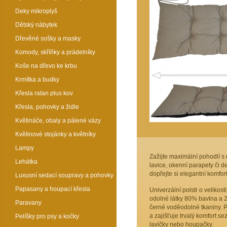
Deky mikroplyš
Dětský nábytek
Dřevěné sošky a masky
Komody, skříňky a prádelníky
Koše na dřevo ke krbu
Krmítka a budky
Křesla ratan plus kov
Křesla, pohovky a židle
Květináče, obaly a pálené vázy
Květinové stojánky a květníky
Lampy
Zažijte maximální pohodlí 
Lehátka
lavice, okenní parapety či 
dopřejte si elegantní komfort
Luxusní sedací soupravy a pohovky
Papasany a houpací křesla
Univerzální polstr o velikos
odolné látky 80% bavlna a 2
Paravany
černé voděodolné tkaniny. Po
a zajišťuje trvalý komfort se
Pelíšky pro psy a kočky
lavičky nebo houpačky.