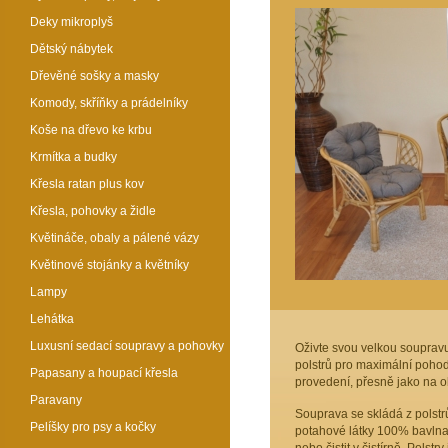
Deky mikroplyš
Dětský nábytek
Dřevěné sošky a masky
Komody, skříňky a prádelníky
Koše na dřevo ke krbu
Krmítka a budky
Křesla ratan plus kov
Křesla, pohovky a židle
Květináče, obaly a pálené vázy
Květinové stojánky a květníky
Lampy
Lehátka
Luxusní sedací soupravy a pohovky
Oživte svou velkou souprav
polstrů pro maximální pohodl
Papasany a houpací křesla
provedení, přesně jako na ob
Paravany
Souprava se skládá z polstr
Pelíšky pro psy a kočky
potahové látky 100% bavlna,