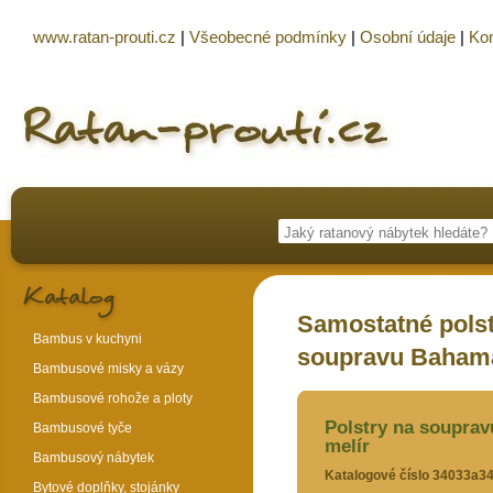
www.ratan-prouti.cz
|
Všeobecné podmínky
|
Osobní údaje
|
Kon
Samostatné polst
Bambus v kuchyni
soupravu Bahama
Bambusové misky a vázy
Bambusové rohože a ploty
Polstry na soupra
Bambusové tyče
melír
Bambusový nábytek
Katalogové číslo 34033a3
Bytové doplňky, stojánky