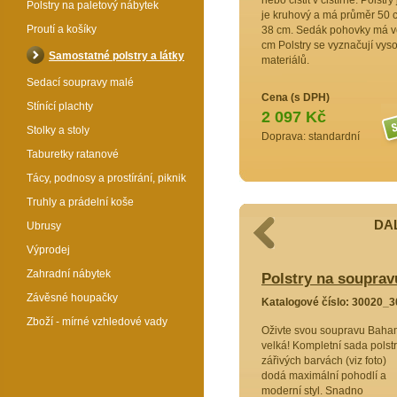
nebo čistit v čistírně. Polst
Polstry na paletový nábytek
je kruhový a má průměr 50 cm
Proutí a košíky
38 cm. Sedák pohovky má vel
cm Polstry se vyznačují vyso
Samostatné polstry a látky
materiálů.
Sedací soupravy malé
Cena (s DPH)
Stínící plachty
2 097 Kč
Stolky a stoly
Doprava: standardní
Taburetky ratanové
Tácy, podnosy a prostírání, piknik
Truhly a prádelní koše
DAL
Ubrusy
Výprodej
Zahradní nábytek
upravu Bahama velká komplet žlutý
Polstry na soupra
Závěsné houpačky
Katalogové číslo: 30020_
34039a34049
Zboží - mírné vzhledové vady
Oživte svou soupravu Bah
Bahama
velká! Kompletní sada polstr
! Tato
zářivých barvách (viz foto)
rů
dodá maximální pohodlí a
í a styl.
moderní styl. Snadno