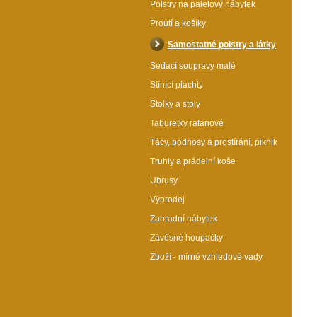
Polstry na paletový nábytek
Proutí a košíky
Samostatné polstry a látky
Sedací soupravy malé
Stínící plachty
Stolky a stoly
Taburetky ratanové
Tácy, podnosy a prostírání, piknik
Truhly a prádelní koše
Ubrusy
Výprodej
Sedák 40x40 cm látka žlutý melír - set 6 kusů
Zahradní nábytek
Katalogové číslo: 38509s6
Závěsné houpačky
Proměňte své židle na oázu
Zboží - mírné vzhledové vady
pohodlí! Tento set 6
univerzálních sedáků je ideální
pro kuchyni, jídelnu i zahradu.
Okamžitě oživí váš interiér i
exteriér a dodá styl. Odolné