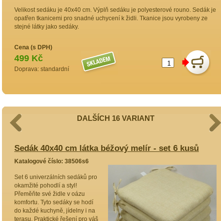
Velikost sedáku je 40x40 cm. Výplň sedáku je polyesterové rouno. Sedák je
opatřen tkanicemi pro snadné uchycení k židli. Tkanice jsou vyrobeny ze
stejné látky jako sedáky.
Cena (s DPH)
499 Kč
Doprava: standardní
DALŠÍCH 16 VARIANT
Sedák 40x40 cm látka béžový melír - set 6 kusů
S
Katalogové číslo: 38506s6
K
Set 6 univerzálních sedáků pro
P
okamžité pohodlí a styl!
u
Přeměňte své židle v oázu
k
komfortu. Tyto sedáky se hodí
ú
do každé kuchyně, jídelny i na
j
terasu. Praktické řešení pro váš
P