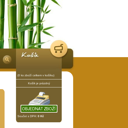
(0 ks zboží celkem v košíku)
Košík je prázdný
Součet s DPH:
0 Kč