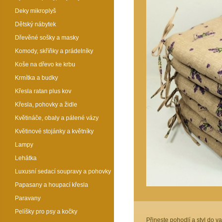
Deky mikroplyš
Dětský nábytek
Dřevěné sošky a masky
Komody, skříňky a prádelníky
Koše na dřevo ke krbu
Krmítka a budky
Křesla ratan plus kov
Křesla, pohovky a židle
Květináče, obaly a pálené vázy
Květinové stojánky a květníky
Lampy
Lehátka
Luxusní sedací soupravy a pohovky
Papasany a houpací křesla
Paravany
Pelíšky pro psy a kočky
Přineste pohodlí a styl do v