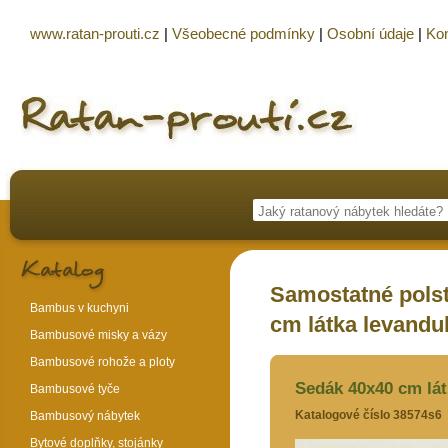
www.ratan-prouti.cz
|
Všeobecné podmínky
|
Osobní údaje
|
Kon
Samostatné polst
Bambus v kuchyni
cm látka levandul
Bambusové misky a vázy
Bambusové rohože a ploty
Sedák 40x40 cm lát
Bambusové tyče
Katalogové číslo 38574s6
Bambusový nábytek
Bytové doplňky, stojánky