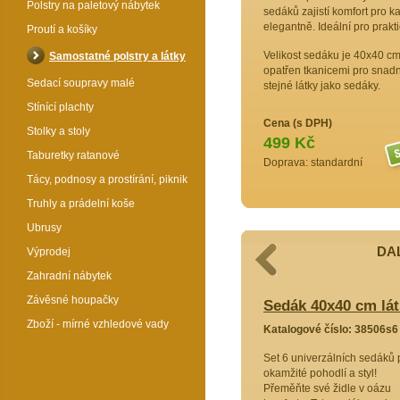
Polstry na paletový nábytek
sedáků zajistí komfort pro k
elegantně. Ideální pro prakt
Proutí a košíky
Velikost sedáku je 40x40 cm
Samostatné polstry a látky
opatřen tkanicemi pro snadn
Sedací soupravy malé
stejné látky jako sedáky.
Stínící plachty
Cena (s DPH)
Stolky a stoly
499 Kč
Taburetky ratanové
Doprava: standardní
Tácy, podnosy a prostírání, piknik
Truhly a prádelní koše
Ubrusy
DAL
Výprodej
Zahradní nábytek
Závěsné houpačky
 látka žlutý melír - set 6 kusů
Sedák 40x40 cm lát
Zboží - mírné vzhledové vady
8509s6
Katalogové číslo: 38506s6
na oázu
Set 6 univerzálních sedáků 
okamžité pohodlí a styl!
je ideální
Přeměňte své židle v oázu