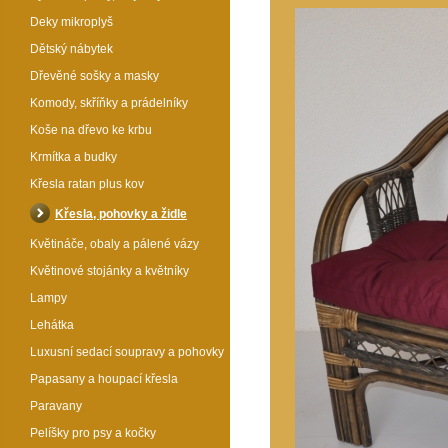
Deky mikroplyš
Dětský nábytek
Dřevěné sošky a masky
Komody, skříňky a prádelníky
Koše na dřevo ke krbu
Krmítka a budky
Křesla ratan plus kov
Křesla, pohovky a židle
Květináče, obaly a pálené vázy
Květinové stojánky a květníky
Lampy
Lehátka
Luxusní sedací soupravy a pohovky
Papasany a houpací křesla
Paravany
Pelíšky pro psy a kočky