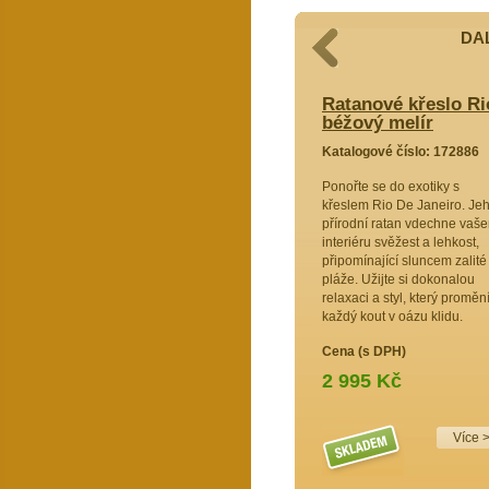
DAL
o Rio De Janeiro hnědé - polstr
Ratanové křeslo Ri
béžový melír
72885
Katalogové číslo: 172886
o z
Ponořte se do exotiky s
ese do
křeslem Rio De Janeiro. Je
ickou
přírodní ratan vdechne vaš
vzdušný
interiéru svěžest a lehkost,
í oázu pro
připomínající sluncem zalité
 a
pláže. Užijte si dokonalou
r v
relaxaci a styl, který proměn
gance.
každý kout v oázu klidu.
víle
Cena (s DPH)
2 995 Kč
Více 
Více >>