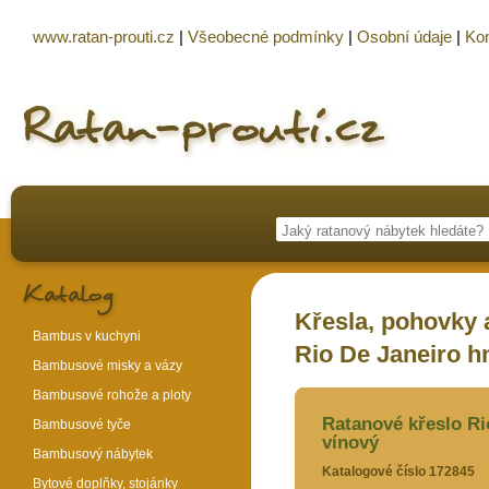
www.ratan-prouti.cz
|
Všeobecné podmínky
|
Osobní údaje
|
Kon
Křesla, pohovky a
Bambus v kuchyni
Rio De Janeiro hn
Bambusové misky a vázy
Bambusové rohože a ploty
Ratanové křeslo Ri
Bambusové tyče
vínový
Bambusový nábytek
Katalogové číslo 172845
Bytové doplňky, stojánky