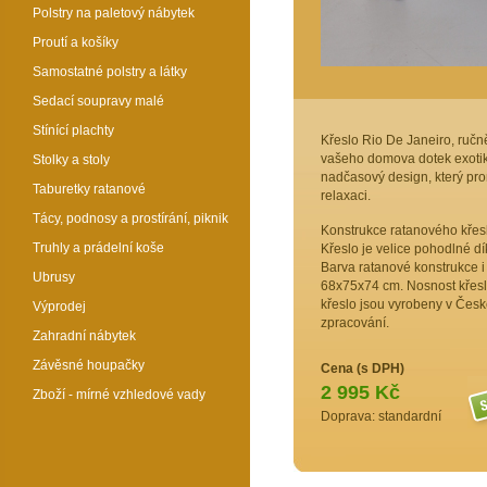
Polstry na paletový nábytek
Proutí a košíky
Samostatné polstry a látky
Sedací soupravy malé
Stínící plachty
Křeslo Rio De Janeiro, ručně
vašeho domova dotek exotiky 
Stolky a stoly
nadčasový design, který pro
Taburetky ratanové
relaxaci.
Tácy, podnosy a prostírání, piknik
Konstrukce ratanového křesla
Truhly a prádelní koše
Křeslo je velice pohodlné dí
Barva ratanové konstrukce i 
Ubrusy
68x75x74 cm. Nosnost křesla
křeslo jsou vyrobeny v Česk
Výprodej
zpracování.
Zahradní nábytek
Závěsné houpačky
Cena (s DPH)
2 995 Kč
Zboží - mírné vzhledové vady
Doprava: standardní