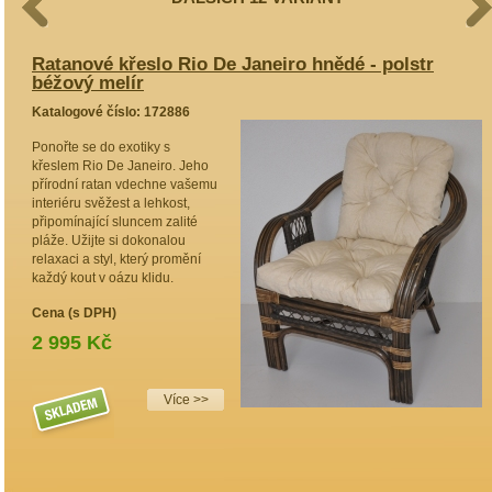
Ratanové křeslo Rio De Janeiro hnědé - polstr
R
béžový melír
K
Katalogové číslo: 172886
P
Ponořte se do exotiky s
s
křeslem Rio De Janeiro. Jeho
r
přírodní ratan vdechne vašemu
r
interiéru svěžest a lehkost,
d
připomínající sluncem zalité
l
pláže. Užijte si dokonalou
I
relaxaci a styl, který promění
k
každý kout v oázu klidu.
k
Cena (s DPH)
C
2 995 Kč
Více >>
 >>