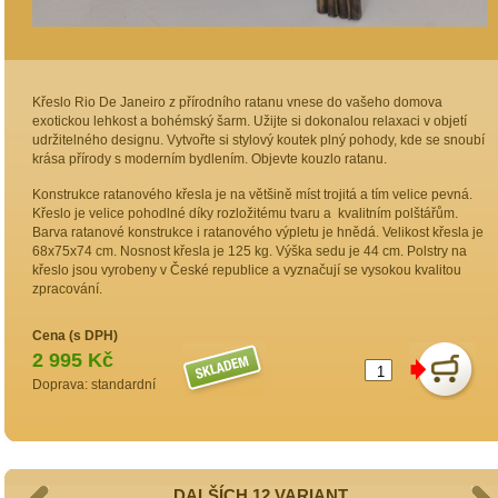
Křeslo Rio De Janeiro z přírodního ratanu vnese do vašeho domova
exotickou lehkost a bohémský šarm. Užijte si dokonalou relaxaci v objetí
udržitelného designu. Vytvořte si stylový koutek plný pohody, kde se snoubí
krása přírody s moderním bydlením. Objevte kouzlo ratanu.
Konstrukce ratanového křesla je na většině míst trojitá a tím velice pevná.
Křeslo je velice pohodlné díky rozložitému tvaru a kvalitním polštářům.
Barva ratanové konstrukce i ratanového výpletu je hnědá. Velikost křesla je
68x75x74 cm. Nosnost křesla je 125 kg. Výška sedu je 44 cm. Polstry na
křeslo jsou vyrobeny v České republice a vyznačují se vysokou kvalitou
zpracování.
Cena (s DPH)
2 995 Kč
Doprava: standardní
DALŠÍCH 12 VARIANT