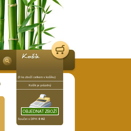
(0 ks zboží celkem v košíku)
ý
Košík je prázdný
Součet s DPH:
0 Kč