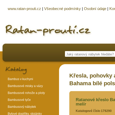
www.ratan-prouti.cz
|
Všeobecné podmínky
|
Osobní údaje
|
Kon
Křesla, pohovky a
Bambus v kuchyni
Bahama bílé pols
Bambusové misky a vázy
Bambusové rohože a ploty
Ratanové křeslo Ba
Bambusové tyče
melír
Bambusový nábytek
Katalogové číslo 179290
Bytové doplňky, stojánky