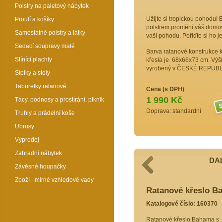
Polstry na paletový nábytek
Užijte si tropickou pohodu!
Proutí a košíky
polstrem promění váš domov 
Samostatné polstry a látky
vaši pohodu. Pořiďte si ho j
Sedací soupravy malé
Barva ratanové konstrukce kř
Stínící plachty
křesla je 68x66x73 cm. Výška
vyrobený v ČESKÉ REPUB
Stolky a stoly
Taburetky ratanové
Cena (s DPH)
1 990 Kč
Tácy, podnosy a prostírání, piknik
Doprava: standardní
Truhly a prádelní koše
Ubrusy
Výprodej
Zahradní nábytek
DAL
Závěsné houpačky
Zboží - mírné vzhledové vady
o Bahama bílé polstr žlutý melír
Ratanové křeslo Ba
79289
Katalogové číslo: 160370
konickém
Ratanové křeslo Bahama s