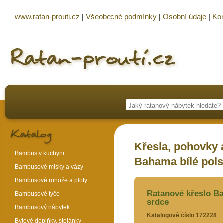
www.ratan-prouti.cz
|
Všeobecné podmínky
|
Osobní údaje
|
Kon
Křesla, pohovky a
Bambus v kuchyni
Bahama bílé pols
Bambusové misky a vázy
Bambusové rohože a ploty
Ratanové křeslo Ba
Bambusové tyče
srdce
Bambusový nábytek
Katalogové číslo 172228
Bytové doplňky, stojánky