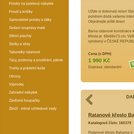
Polstry na paletový nábytek
Užijte si dokonalý relax! S
Proutí a košíky
polstrem dodá vašemu interi
Samostatné polstry a látky
Objednejte ještě dnes!
Sedací soupravy malé
Barva ratanové konstrukce kř
Stínící plachty
křesla je 68x66x73 cm. Výška
vyrobený v ČESKÉ REPUB
Stolky a stoly
Taburetky ratanové
Cena (s DPH)
1 990 Kč
Tácy, podnosy a prostírání, piknik
Doprava: standardní
Truhly a prádelní koše
Ubrusy
Výprodej
Zahradní nábytek
DAL
Závěsné houpačky
Zboží - mírné vzhledové vady
o Bahama bílé polstr žlutý melír
Ratanové křeslo Ba
79289
Katalogové číslo: 160370
konickém
Ratanové křeslo Bahama s