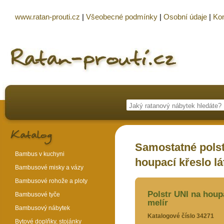
www.ratan-prouti.cz
|
Všeobecné podmínky
|
Osobní údaje
|
Kon
Samostatné polst
Bambus v kuchyni
houpací křeslo lá
Bambusové misky a vázy
Bambusové rohože a ploty
Polstr UNI na houpa
Bambusové tyče
melír
Bambusový nábytek
Katalogové číslo 34271
Bytové doplňky, stojánky