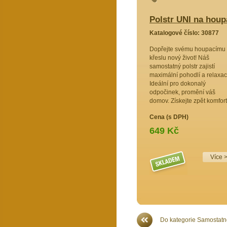
houpací křeslo motiv vlčí máky
Polstr UNI na houpa
3749
Katalogové číslo: 30877
eslo v
Dopřejte svému houpacímu
měkký
křeslu nový život! Náš
 komfort a
samostatný polstr zajistí
te si
maximální pohodlí a relaxac
lní
Ideální pro dokonalý
oduška pro
odpočinek, promění váš
domov. Získejte zpět komfort
Cena (s DPH)
649 Kč
Více >>
Více 
Do kategorie Samostatné