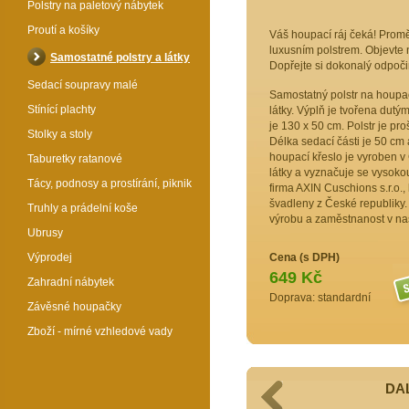
Polstry na paletový nábytek
Proutí a košíky
Váš houpací ráj čeká! Promě
luxusním polstrem. Objevte 
Samostatné polstry a látky
Dopřejte si dokonalý odpoč
Sedací soupravy malé
Samostatný polstr na houpací
Stínící plachty
látky. Výplň je tvořena dutý
je 130 x 50 cm. Polstr je pro
Stolky a stoly
Délka sedací části je 50 cm 
houpací křeslo je vyroben v 
Taburetky ratanové
látky a vyznačuje se vysokou
Tácy, podnosy a prostírání, piknik
firma AXIN Cuschions s.r.o.
švadleny z České republiky
Truhly a prádelní koše
výrobu a zaměstnanost v naš
Ubrusy
Výprodej
Cena (s DPH)
649 Kč
Zahradní nábytek
Doprava: standardní
Závěsné houpačky
Zboží - mírné vzhledové vady
DAL