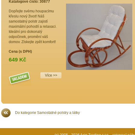
Katalogové číslo: 30877
K
Dopřejte svému houpacímu
V
křeslu nový život! Náš
N
samostatný polstr zajistí
d
maximální pohodlí a relaxaci.
O
Ideální pro dokonalý
r
odpočinek, promění váš
p
domov. Získejte zpět komfort!
z
Cena (s DPH)
C
649 Kč
Více >>
Do kategorie Samostatné polstry a látky
(c) 2005 - 2026 Axin Trading s.r.o. -
ratanový náb