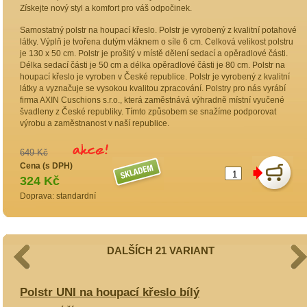
Získejte nový styl a komfort pro váš odpočinek.
Samostatný polstr na houpací křeslo. Polstr je vyrobený z kvalitní potahové
látky. Výplň je tvořena dutým vláknem o síle 6 cm. Celková velikost polstru
je 130 x 50 cm. Polstr je prošitý v místě dělení sedací a opěradlové části.
Délka sedací části je 50 cm a délka opěradlové části je 80 cm. Polstr na
houpací křeslo je vyroben v České republice. Polstr je vyrobený z kvalitní
látky a vyznačuje se vysokou kvalitou zpracování. Polstry pro nás vyrábí
firma AXIN Cuschions s.r.o., která zaměstnává výhradně místní vyučené
švadleny z České republiky. Tímto způsobem se snažíme podporovat
výrobu a zaměstnanost v naší republice.
649 Kč
Cena (s DPH)
324 Kč
Doprava: standardní
DALŠÍCH 21 VARIANT
Polstr UNI na houpací křeslo bílý
P