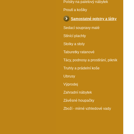
Polstry na paletový nábytek
Proutí a košíky
Samostatné polstry a látky
Sedací soupravy malé
Stínící plachty
Stolky a stoly
Taburetky ratanové
Tácy, podnosy a prostírání, piknik
Truhly a prádelní koše
Ubrusy
Výprodej
Zahradní nábytek
Závěsné houpačky
Zboží - mírné vzhledové vady
Polstr UNI na houpací křeslo motiv vlčí máky