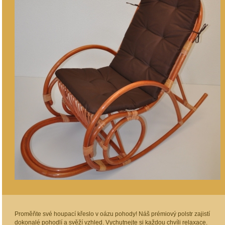
Proměňte své houpací křeslo v oázu pohody! Náš prémiový polstr zajistí
dokonalé pohodlí a svěží vzhled. Vychutnejte si každou chvíli relaxace.