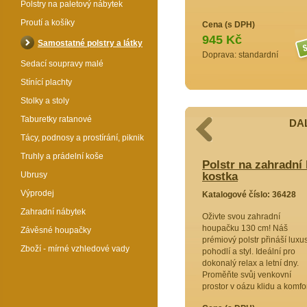
Polstry na paletový nábytek
Proutí a košíky
Cena (s DPH)
945 Kč
Samostatné polstry a látky
Doprava: standardní
Sedací soupravy malé
Stínící plachty
Stolky a stoly
Taburetky ratanové
DAL
Tácy, podnosy a prostírání, piknik
Truhly a prádelní koše
adní houpačku 130 cm - látka žlutý
Polstr na zahradní
Ubrusy
kostka
Výprodej
6469
Katalogové číslo: 36428
Zahradní nábytek
dní
Oživte svou zahradní
lstr šíře
houpačku 130 cm! Náš
Závěsné houpačky
í pohodlí
prémiový polstr přináší luxu
Zboží - mírné vzhledové vady
něk pro
pohodlí a styl. Ideální pro
ní.
dokonalý relax a letní dny.
Proměňte svůj venkovní
prostor v oázu klidu a komfo