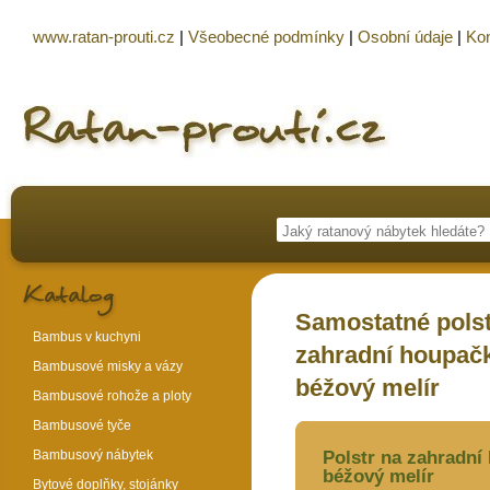
www.ratan-prouti.cz
|
Všeobecné podmínky
|
Osobní údaje
|
Kon
Samostatné polst
Bambus v kuchyni
zahradní houpačk
Bambusové misky a vázy
béžový melír
Bambusové rohože a ploty
Bambusové tyče
Bambusový nábytek
Polstr na zahradní
béžový melír
Bytové doplňky, stojánky