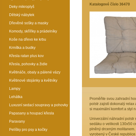
Katalogové číslo 36470
Deky mikroplyš
Dětský nábytek
Dřevěné sošky a masky
Komody, skříňky a prádelníky
Koše na dřevo ke krbu
Krmítka a budky
Křesla ratan plus kov
Křesla, pohovky a židle
Květináče, obaly a pálené vázy
Květinové stojánky a květníky
Lampy
Lehátka
Proměňte svou zahradní hou
polstr zajistí dokonalý relax
Luxusní sedací soupravy a pohovky
si maximální komfort a styl 
Papasany a houpací křesla
Univerzální náhradní polstr 
Paravany
sedáku o velikosti 130x50 cm
plněný drceným molitanem. Tl
Pelíšky pro psy a kočky
vyrobený v České republice