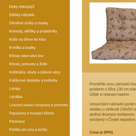
Deky mikroplyš
Dětský nábytek
Dřevěné sošky a masky
Komody, skříňky a prádelníky
Koše na dřevo ke krbu
Krmítka a budky
Křesla ratan plus kov
Křesla, pohovky a židle
Květináče, obaly a pálené vázy
Květinové stojánky a květníky
Proměňte svou zahradní ho
Lampy
polstrem o šířce 130 cm zís
Užijte si relaxaci naplno.
Lehátka
Univerzální náhradní polstr 
Luxusní sedací soupravy a pohovky
sedáku o velikosti 130x50 cm
Papasany a houpací křesla
plněný drceným molitanem. Tl
vyrobený v České republice
Paravany
Pelíšky pro psy a kočky
Cena (s DPH)