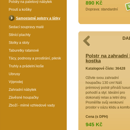
Polstry na paletový nábytek
890 Kč
Doprava: standardní
Proutí a košíky
Samostatné polstry a látky
Sedací soupravy malé
Stínící plachty
DAL
Stolky a stoly
Taburetky ratanové
adní houpačku 130 cm - látka žlutý
Polstr na zahradní
Tácy, podnosy a prostírání, piknik
kostka
Truhly a prádelní koše
6469
Katalogové číslo: 36428
Ubrusy
dní
Oživte svou zahradní
Výprodej
lstr šíře
houpačku 130 cm! Náš
í pohodlí
prémiový polstr přináší luxu
Zahradní nábytek
něk pro
pohodlí a styl. Ideální pro
ní.
Závěsné houpačky
dokonalý relax a letní dny.
Proměňte svůj venkovní
Zboží - mírné vzhledové vady
prostor v oázu klidu a komfo
Cena (s DPH)
945 Kč
Více >>