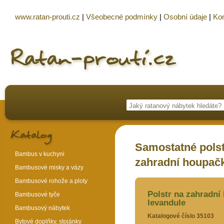
www.ratan-prouti.cz
|
Všeobecné podmínky
|
Osobní údaje
|
Kon
Samostatné polst
Bambus v kuchyni
zahradní houpačk
Bambusové misky a vázy
Bambusové rohože a ploty
Polstr na zahradní
Bambusové tyče
levandule
Bambusový nábytek
Katalogové číslo 35103
Bytové doplňky, stojánky