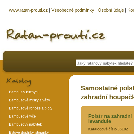
www.ratan-prouti.cz
|
Všeobecné podmínky
|
Osobní údaje
|
Kon
Samostatné polst
Bambus v kuchyni
zahradní houpačk
Bambusové misky a vázy
Bambusové rohože a ploty
Polstr na zahradní
Bambusové tyče
levandule
Bambusový nábytek
Katalogové číslo 35102
Bytové doplňky, stojánky