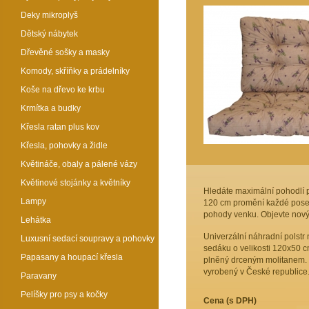
Deky mikroplyš
Dětský nábytek
Dřevěné sošky a masky
Komody, skříňky a prádelníky
Koše na dřevo ke krbu
Krmítka a budky
Křesla ratan plus kov
Křesla, pohovky a židle
Květináče, obaly a pálené vázy
Květinové stojánky a květníky
Hledáte maximální pohodlí p
Lampy
120 cm promění každé poseze
pohody venku. Objevte nový
Lehátka
Univerzální náhradní polstr 
Luxusní sedací soupravy a pohovky
sedáku o velikosti 120x50 cm
Papasany a houpací křesla
plněný drceným molitanem. Tl
vyrobený v České republice
Paravany
Pelíšky pro psy a kočky
Cena (s DPH)