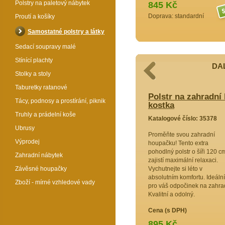
Polstry na paletový nábytek
845 Kč
Doprava: standardní
Proutí a košíky
Samostatné polstry a látky
Sedací soupravy malé
Stínící plachty
DAL
Stolky a stoly
Taburetky ratanové
adní houpačku 120 cm - látka žlutý
Polstr na zahradní
Tácy, podnosy a prostírání, piknik
kostka
Truhly a prádelní koše
6409
Katalogové číslo: 35378
Ubrusy
dní
Proměňte svou zahradní
Výprodej
odlí! Náš
houpačku! Tento extra
zajistí
pohodlný polstr o šíři 120 c
Zahradní nábytek
deální pro
zajistí maximální relaxaci.
. Užijte si
Závěsné houpačky
Vychutnejte si léto v
absolutním komfortu. Ideální
Zboží - mírné vzhledové vady
pro váš odpočinek na zahra
Kvalitní a odolný.
Cena (s DPH)
895 Kč