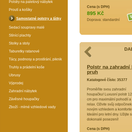
Polstry na paletový nábytek
Cena (s DPH)
Proutí a košíky
895 Kč
Samostatné polstry a látky
Doprava: standardní
Sedací soupravy malé
Stínící plachty
Stolky a stoly
DAL
Taburetky ratanové
Tácy, podnosy a prostírání, piknik
adní houpačku 120 cm - látka žlutý
Polstr na zahradní
Truhly a prádelní koše
pruh
Ubrusy
6409
Katalogové číslo: 35377
Výprodej
dní
Proměňte svou zahradní
Zahradní nábytek
odlí! Náš
houpačku! Luxusní polstr 1
Závěsné houpačky
zajistí
cm pro maximální pohodlí a
deální pro
relax. Oživte svůj odpočinek
Zboží - mírné vzhledové vady
. Užijte si
novým vzhledem a komforte
Ideální pro letní dny. Užijte s
dokonalé posezení!
Cena (s DPH)