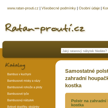
www.ratan-prouti.cz
|
Všeobecné podmínky
|
Osobní údaje
|
Kon
Samostatné polst
Bambus v kuchyni
zahradní houpačk
Bambusové misky a vázy
kostka
Bambusové rohože a ploty
Bambusové tyče
Bambusový nábytek
Polstr na zahradní
kostka
Bytové doplňky, stojánky