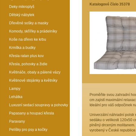
Katalogové číslo 35378
Deky mikroplyš
Dětský nábytek
Dřevěné sošky a masky
Komody, skříňky a prádelníky
Koše na dřevo ke krbu
Krmítka a budky
Křesla ratan plus kov
Křesla, pohovky a židle
Květináče, obaly a pálené vázy
Květinové stojánky a květníky
Lampy
Proměňte svou zahradní houp
Lehátka
cm zajistí maximální relaxaci
Luxusní sedací soupravy a pohovky
Ideální pro váš odpočinek na
Papasany a houpací křesla
Univerzální náhradní polstr 
sedáku o velikosti 120x50 cm
Paravany
plněný drceným molitanem. Tl
Pelíšky pro psy a kočky
vyrobený v České republice