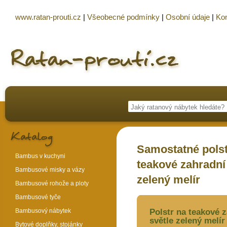
www.ratan-prouti.cz
|
Všeobecné podmínky
|
Osobní údaje
|
Kon
Samostatné polst
Bambus v kuchyni
teakové zahradní 
Bambusové misky a vázy
zelený melír
Bambusové rohože a ploty
Bambusové tyče
Bambusový nábytek
Polstr na teakové z
světle zelený melír
Bytové doplňky, stojánky