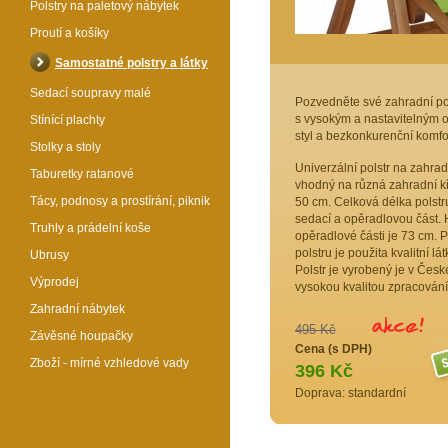
Polstry na paletový nábytek
Proutí a košíky
Samostatné polstry a látky
Sedací soupravy malé
Pozvedněte své zahradní poh
s vysokým a nastavitelným
Stínící plachty
styl a bezkonkurenční komfor
Stolky a stoly
Univerzální polstr na zahrad
Taburetky ratanové
vhodný na různá zahradní kř
Tácy, podnosy a prostírání, piknik
50 cm. Celková délka polstru
sedací a opěradlovou část. 
Truhly a prádelní koše
opěradlové části je 73 cm. 
polstru je použita kvalitní l
Ubrusy
Polstr je vyrobený je v České
Výprodej
vysokou kvalitou zpracování
Zahradní nábytek
495 Kč
Závěsné houpačky
Cena (s DPH)
Zboží - mírné vzhledové vady
396 Kč
Doprava: standardní