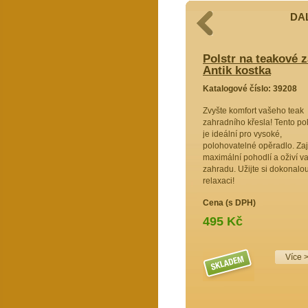
DAL
adní křeslo vysoké - látka modré
Polstr na teakové z
Antik kostka
9453
Katalogové číslo: 39208
Tento
Zvyšte komfort vašeho teak
ne na vaše
zahradního křesla! Tento pol
slo s
je ideální pro vysoké,
polohovatelné opěradlo. Zaji
luxusní
maximální pohodlí a oživí va
i terase.
zahradu. Užijte si dokonalo
ká!
relaxaci!
Cena (s DPH)
495 Kč
Více >>
Více 