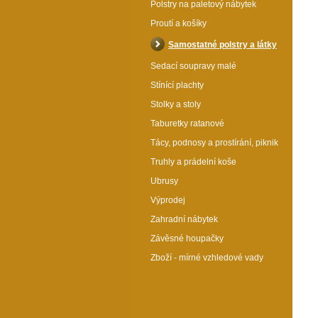
Polstry na paletový nábytek
Proutí a košíky
Samostatné polstry a látky
Sedací soupravy malé
Stínící plachty
Stolky a stoly
Taburetky ratanové
Tácy, podnosy a prostírání, piknik
Truhly a prádelní koše
Ubrusy
Výprodej
Zahradní nábytek
Závěsné houpačky
Zboží - mírné vzhledové vady
Polstr na zahradní křeslo vysoké - látka modré