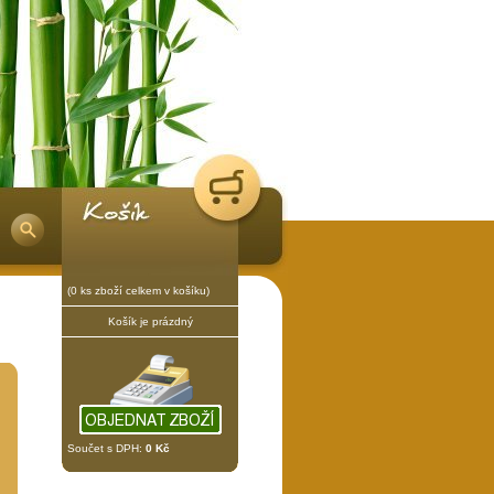
(0 ks zboží celkem v košíku)
Košík je prázdný
Součet s DPH:
0 Kč