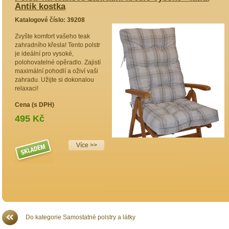
Antik kostka
A
Katalogové číslo: 39208
K
Zvyšte komfort vašeho teak
D
zahradního křesla! Tento polstr
n
je ideální pro vysoké,
z
polohovatelné opěradlo. Zajistí
o
maximální pohodlí a oživí vaši
d
zahradu. Užijte si dokonalou
I
relaxaci!
n
R
Cena (s DPH)
C
495 Kč
Více >>
Do kategorie Samostatné polstry a látky