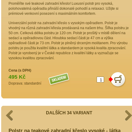
Proměňte své teakové zahradní křeslo! Luxusní polstr pro vysoká,
polohovatelná opěradla přináší dokonalé pohodlí a relaxaci. Užijte si
prémiové venkovní posezení s maximálním komfortem.
Univerzální polstr na zahradní křeslo s vysokým opěradlem. Polstr je
vhodný na různá zahradní křesla prodávaná na našem trhu. Šířka polstru je
50 cm. Celková délka polstru je 120 cm. Polstr je prošitý v místě dělení na
sedací a opěradlovou část. Hloubka sedací části je 47 cm a výška
opěradlové části je 73 cm. Polstr je plněný drceným molitanem. Pro výrobu
polstru je použita kvalitní látka a standardem je vysoká kvalita zpracování.
Polstr je vyrobený je v České republice z kvalitní látky a vyznačuje se
vysokou kvalitou zpracování.
Cena (s DPH)
495 Kč
Doprava: standardní
DALŠÍCH 34 VARIANT
Polstr na teakové zahradní křeslo vysoké - látka
P