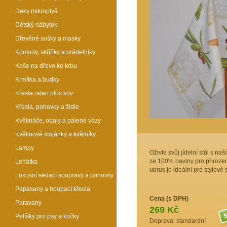
Deky mikroplyš
Dětský nábytek
Dřevěné sošky a masky
Komody, skříňky a prádelníky
Koše na dřevo ke krbu
Krmítka a budky
Křesla ratan plus kov
Křesla, pohovky a židle
Květináče, obaly a pálené vázy
Květinové stojánky a květníky
Lampy
Oživte svůj jídelní stůl s 
ze 100% bavlny pro přiroze
Lehátka
ubrus je ideální pro stylov
Luxusní sedací soupravy a pohovky
Papasany a houpací křesla
Cena (s DPH)
Paravany
269 Kč
Pelíšky pro psy a kočky
Doprava: standardní