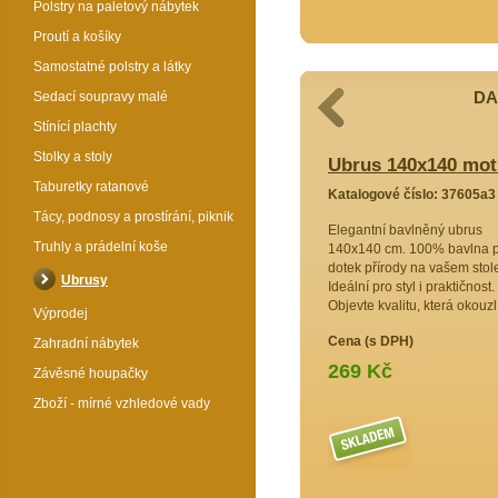
Polstry na paletový nábytek
Proutí a košíky
Samostatné polstry a látky
DA
Sedací soupravy malé
Stínící plachty
Stolky a stoly
 motiv vlčí máky
Ubrus 140x140 mot
Taburetky ratanové
7605a9
Katalogové číslo: 37605a3
Tácy, podnosy a prostírání, piknik
áš
Elegantní bavlněný ubrus
Truhly a prádelní koše
ubrus
140x140 cm. 100% bavlna 
 bavlny
dotek přírody na vašem stol
Ubrusy
olnost.
Ideální pro styl i praktičnost.
nní styl i
Objevte kvalitu, která okouzlí
Výprodej
vte svůj
Cena (s DPH)
uxusu!
Zahradní nábytek
269 Kč
Závěsné houpačky
Zboží - mírné vzhledové vady
Více >>