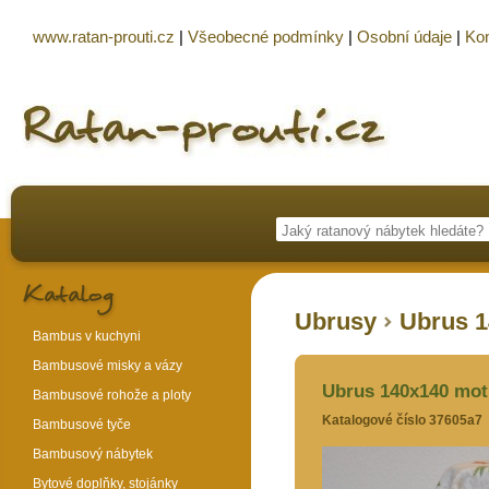
www.ratan-prouti.cz
|
Všeobecné podmínky
|
Osobní údaje
|
Kon
Ubrusy
Ubrus 1
Bambus v kuchyni
Bambusové misky a vázy
Ubrus 140x140 moti
Bambusové rohože a ploty
Katalogové číslo 37605a7
Bambusové tyče
Bambusový nábytek
Bytové doplňky, stojánky