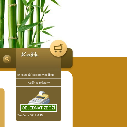
(0 ks zboží celkem v košíku)
Košík je prázdný
Součet s DPH:
0 Kč