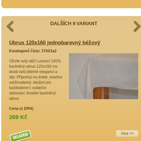
DALŠÍCH 9 VARIANT
Ubrus 120x160 jednobarevný béžový
U
Katalogové číslo: 37603a2
K
Oživte svůj stůl! Luxusní 100%
O
bavlněný ubrus 120x160 cm
b
dodá vaší jídelně eleganci a
1
styl. Příjemný na dotek, snadno
j
udržovatelný. Ideální pro
k
každodenní i sváteční
p
stolování. Kvalitní bavlněný
V
ubrus.
d
Cena (s DPH)
C
269 Kč
 >>
Více >>