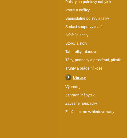
Polstry na paletový nábytek
Proutí a košíky
Samostatné polstry a látky
Sedací soupravy malé
Stínící plachty
Ubrus 120x160 vlčí máky
Stolky a stoly
Katalogové číslo: 37603a1
Taburetky ratanové
Rozzařte svůj stůl! Luxusní
Tácy, podnosy a prostírání, piknik
bavlněný ubrus 120x160 cm z
Truhly a prádelní koše
čisté 100% bavlny pro
každodenní eleganci i sváteční
Ubrusy
okamžiky. Kvalita, kterou
ucítíte. Ideální ubrus pro váš
Výprodej
domov.
Zahradní nábytek
Cena (s DPH)
Závěsné houpačky
269 Kč
Zboží - mírné vzhledové vady
Více