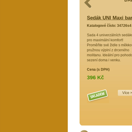
i motiv srdce LOVE - set 4 kusy
Sedák UNI Maxi bar
4703s4
Katalogové číslo: 34726s4
 sedáků,
Sada 4 univerzálních sedák
 pohodlí
pro maximální komfort!
i měkkost a
Proměňte své židle s měkko
 výplni.
pružnou výplní z drceného
ídelnu.
molitanu. Ideální pro pohod
lujete!
sezení doma i venku.
Cena (s DPH)
396 Kč
Více >>
Více 