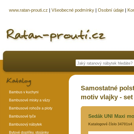
www.ratan-prouti.cz
|
Všeobecné podmínky
|
Osobní údaje
|
Kon
Samostatné polst
Bambus v kuchyni
motiv vlajky - set
Bambusové misky a vázy
Bambusové rohože a ploty
Sedák UNI Maxi moti
Bambusové tyče
Katalogové číslo 34701s4
Bambusový nábytek
Bytové doplňky, stojánky