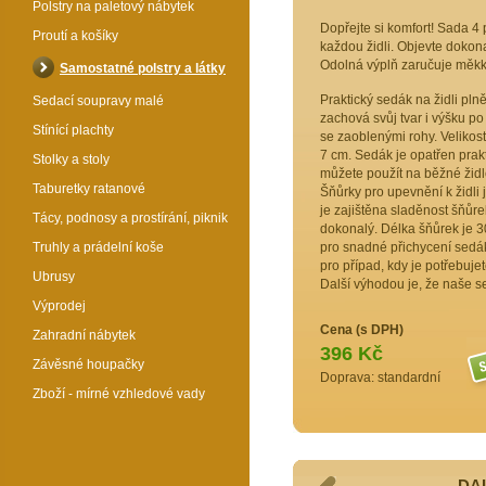
Polstry na paletový nábytek
Dopřejte si komfort! Sada 
Proutí a košíky
každou židli. Objevte dokona
Odolná výplň zaručuje měkko
Samostatné polstry a látky
Praktický sedák na židli pl
Sedací soupravy malé
zachová svůj tvar i výšku p
Stínící plachty
se zaoblenými rohy. Velikos
7 cm. Sedák je opatřen prakt
Stolky a stoly
můžete použít na běžné židl
Taburetky ratanové
Šňůrky pro upevnění k židli
je zajištěna sladěnost šňůr
Tácy, podnosy a prostírání, piknik
dokonalý. Délka šňůrek je 3
Truhly a prádelní koše
pro snadné přichycení sedáku
pro případ, kdy je potřebuje
Ubrusy
Další výhodou je, že naše s
Výprodej
Cena (s DPH)
Zahradní nábytek
396 Kč
Závěsné houpačky
Doprava: standardní
Zboží - mírné vzhledové vady
DAL