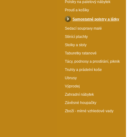
Polstry na paletový nábytek
Proutí a košíky
Samostatné polstry a látky
Sedací soupravy malé
Stínící plachty
Stolky a stoly
Taburetky ratanové
Tácy, podnosy a prostírání, piknik
Truhly a prádelní koše
Ubrusy
Výprodej
Zahradní nábytek
Závěsné houpačky
Zboží - mírné vzhledové vady
Sedák UNI Maxi motiv vlajky