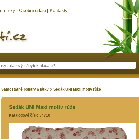
odmínky
|
Osobní údaje
|
Kontakty
Samostatné polstry a látky
Sedák UNI Maxi motiv růže
Sedák UNI Maxi motiv růže
Katalogové číslo 34710