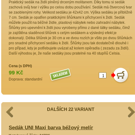
Praktický sedák na židli plněný drceným molitanem. Díky tomu si sedák
zachová svůj tvar i výšku po celou dobu používání. Sedák má čtvercový tvar
se zaoblenými rohy. Velikost sedáku je 42x42 cm. Výška sedáku je přibližně
7 cm. Sedák je opatřen praktickými šňůrkami k přichycení k židli. Sedák
můžete použít na běžné židle, plastový nábytek nebo zahradní nábytek.
Šňůrky pro upevnění k židli jsou vyrobeny přímo z dané látky sedáku, čímž
je zajištěna sladěnost šňůrek s celým sedákem a výsledný efekt je
dokonalý. Délka šňůrek je 30 cm a ve dvou rozích je všito po dvou šňůrkách
pro snadné přichycení sedáku k židli. Šňůrky jsou tak dostatečně dlouhé i
pro případ, kdy je potřebujete uvázat až kolem opěradla ( zezadu za židlí).
Další výhodou je, že naše sedáky jsou pratelné na 40 stupňů Celsia.
Cena (s DPH)
99 Kč
Doprava: standardní
DALŠÍCH 22 VARIANT
Sedák UNI Maxi barva béžový melír
S