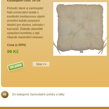
Katalogové číslo: 34726
K
Pohodlí, které si zamilujete!
D
Náš univerzální sedák s
N
komfortní molitanovou výplní
m
promění každé posezení.
m
Ideální pro domov, zahradu i
k
kancelář. Získejte okamžité
p
vylepšení komfortu a styl.
Z
Objevte maximální relaxaci.
C
Cena (s DPH)
99 Kč
Více >>
Do kategorie Samostatné polstry a látky