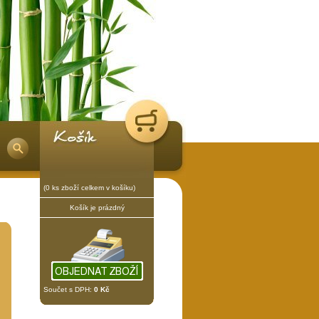
(0 ks zboží celkem v košíku)
Košík je prázdný
Součet s DPH:
0 Kč