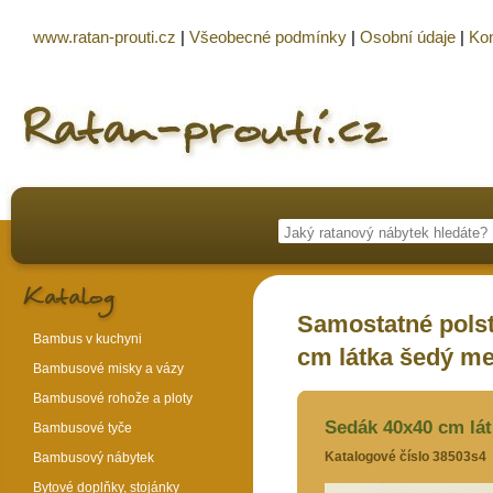
www.ratan-prouti.cz
|
Všeobecné podmínky
|
Osobní údaje
|
Kon
Samostatné polst
Bambus v kuchyni
cm látka šedý mel
Bambusové misky a vázy
Bambusové rohože a ploty
Sedák 40x40 cm látk
Bambusové tyče
Katalogové číslo 38503s4
Bambusový nábytek
Bytové doplňky, stojánky