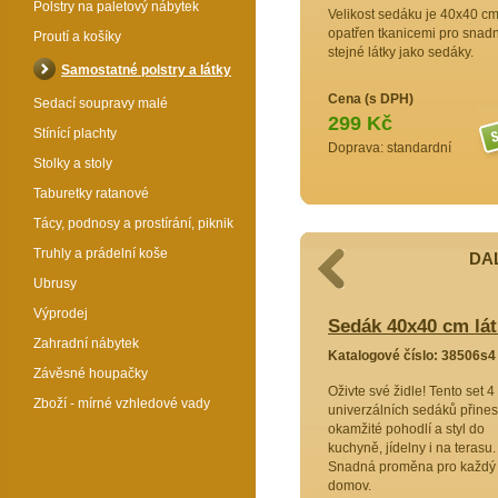
Polstry na paletový nábytek
Velikost sedáku je 40x40 cm
opatřen tkanicemi pro snadn
Proutí a košíky
stejné látky jako sedáky.
Samostatné polstry a látky
Cena (s DPH)
Sedací soupravy malé
299 Kč
Stínící plachty
Doprava: standardní
Stolky a stoly
Taburetky ratanové
Tácy, podnosy a prostírání, piknik
Truhly a prádelní koše
DAL
Ubrusy
Výprodej
 látka žlutý melír - set 4 kusy
Sedák 40x40 cm lát
Zahradní nábytek
8509s4
Katalogové číslo: 38506s4
Závěsné houpačky
tyl a
Oživte své židle! Tento set 4
Zboží - mírné vzhledové vady
univerzálních sedáků přine
je ideální
okamžité pohodlí a styl do
 na
kuchyně, jídelny i na terasu.
roměňte
Snadná proměna pro každý
 si
domov.