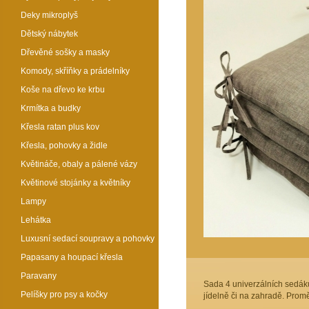
Deky mikroplyš
Dětský nábytek
Dřevěné sošky a masky
Komody, skříňky a prádelníky
Koše na dřevo ke krbu
Krmítka a budky
Křesla ratan plus kov
Křesla, pohovky a židle
Květináče, obaly a pálené vázy
Květinové stojánky a květníky
Lampy
Lehátka
Luxusní sedací soupravy a pohovky
Papasany a houpací křesla
Paravany
Sada 4 univerzálních sedáků.
Pelíšky pro psy a kočky
jídelně či na zahradě. Prom