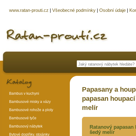
www.ratan-prouti.cz
|
Všeobecné podmínky
|
Osobní údaje
|
Kon
Papasany a houpa
Bambus v kuchyni
papasan houpací
Bambusové misky a vázy
melír
Bambusové rohože a ploty
Bambusové tyče
Bambusový nábytek
Ratanový papasan 
šedý melír
Bytové doplňky, stojánky