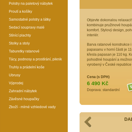
Polstry na paletový nábytek
Proutí a košíky
Samostatné polstry a látky
Objevte dokonalou relaxaci
kombinuje pružinové houpán
Sedací soupravy malé
komfort. Stylový design, poh
interiér.
Stínící plachty
Stolky a stoly
Barva ratanové konstrukce 
papasanu v horní části je 1
Taburetky ratanové
křesla papasan je 110 kg. Ko
Tácy, podnosy a prostírání, piknik
pohodlné houpání a možnost 
vyrobený v České republice 
Truhly a prádelní koše
Ubrusy
Cena (s DPH)
6 490 Kč
Výprodej
Doprava: standardní
Zahradní nábytek
Závěsné houpačky
Zboží - mírné vzhledové vady
DAL