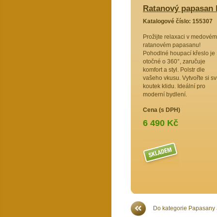
san houpací medový polstr žlutý
Ratanový papasan 
Katalogové číslo: 155307
80969
Prožijte relaxaci v medovém
pasan –
ratanovém papasanu!
ace! Toto
Pohodlné houpací křeslo je
žinou a
otočné o 360°, zaručuje
komfort a styl. Polstr dle
yl. Polstr
vašeho vkusu. Vytvořte si sv
dokonalý
koutek klidu. Ideální pro
moderní bydlení.
Cena (s DPH)
6 490 Kč
Více >>
Do kategorie Papasany 