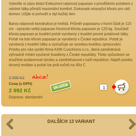
Vytvořte si oázu klidu! Exkluzivní ratanový papasan s prvotřídním polstrem z
odolné látky přináší maximální komfort. Dokonalé relaxační křeslo pro váš
domov. Užijte si pohodlí a styl každý den.
Barva ratanové konstrukce je hnědá. Průměr papasanu v horní části je 115
cm - opravdu velký papasan Nosnost křesla papasan je 120 kg. Součástí
křesla papasan je kvalitní polstr vyrobený z kvalitní pevné potahové látky.
Polstr na toto křeslo papasan je vyrobený v České republice. Polstr je
vyrobený z kvalitní látky a vyznačuje se vysokou kvalitou zpracování.
Polstry pro nás vyrábí firma AXIN Cuschions s.r.o., která zaměstnává
výhradně místní vyučené švadleny z České republiky. Tímto způsobem se
snažíme podporovat výrobu a zaměstnanost v naší republice. Náplň polstru
drcený molitan a polstr lze prát ručně na 40o C.
3 990 Kč
Cena (s DPH)
2 992 Kč
Doprava: standardní
DALŠÍCH 13 VARIANT