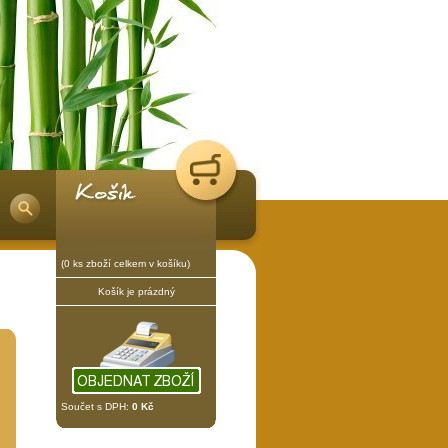
(0 ks zboží celkem v košíku)
Košík je prázdný
Součet s DPH:
0 Kč