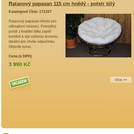
Ratanový papasan 115 cm hnědý - polstr bílý
R
m
Katalogové číslo: 172207
K
Ratanový papasan křeslo pro
ultimativní relaxaci. Pohodlný
O
polstr z kvalitní látky zajistí
r
komfort a styl vašemu domovu.
p
Ideální pro chvíle odpočinku.
p
Objevte luxus.
p
j
Cena (s DPH)
k
k
3 990 Kč
p
3
Více >>
 >>