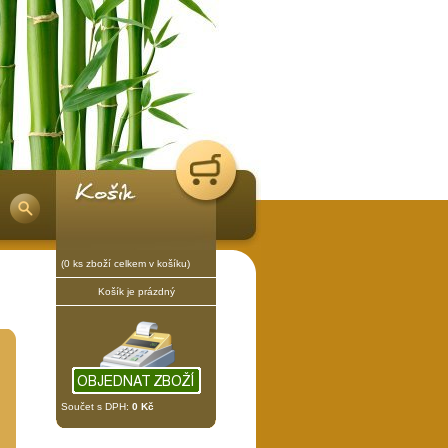
(0 ks zboží celkem v košíku)
Košík je prázdný
Součet s DPH:
0 Kč