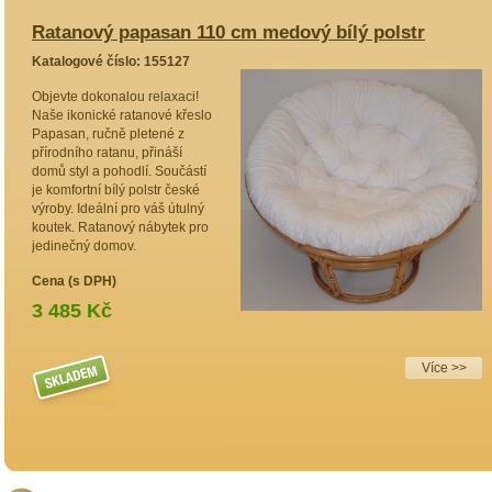
Ratanový papasan 110 cm medový bílý polstr
R
Katalogové číslo: 155127
K
Objevte dokonalou relaxaci!
I
Naše ikonické ratanové křeslo
p
Papasan, ručně pletené z
r
přírodního ratanu, přináší
p
domů styl a pohodlí. Součástí
Č
je komfortní bílý polstr české
m
výroby. Ideální pro váš útulný
s
koutek. Ratanový nábytek pro
v
jedinečný domov.
h
Cena (s DPH)
C
3 485 Kč
Více >>