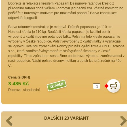
Dopřejte si relaxaci s křeslem Papasan! Designové ratanové křeslo z
přírodního ratanu dodá vašemu domovu jedinečný styl. Včetně komfortního
polštáře s barevným motivem pro maximální pohodlí. Barva konstrukce
odpovídá fotografii.
Barva ratanové konstrukce je medová. Průměr papasanu je 110 cm.
Nosnost křesla je 110 kg. Součástí křesla papasan je kvalitní polstr
vyrobený z kvalitní pevné potahové látky. Polstr na toto křeslo papasan je
vyrobený v České republice. Polstr jevyrobený z kvalitní látky a vyznačuje
se vysokou kvalitou zpracování.Polstry pro nás vyrábí firma AXIN Cuschions
s.r.o., která zaměstnávávýhradně místní vyučené švadleny z České
republiky. Tímto způsobem sesnažíme podporovat výrobu a zaměstnanost v
naší republice. Náplň polstru drcený molitan a polstr lze prát ručně na 40o
C.
Cena (s DPH)
3 485 Kč
Doprava: standardní
DALŠÍCH 23 VARIANT