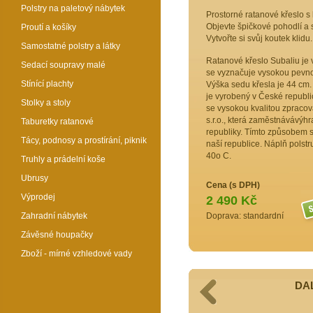
Polstry na paletový nábytek
Prostorné ratanové křeslo s 
Objevte špičkové pohodlí a st
Proutí a košíky
Vytvořte si svůj koutek klidu.
Samostatné polstry a látky
Ratanové křeslo Subaliu je 
Sedací soupravy malé
se vyznačuje vysokou pevnost
Stínící plachty
Výška sedu křesla je 44 cm. 
je vyrobený v České republice
Stolky a stoly
se vysokou kvalitou zpracov
s.r.o., která zaměstnávávýh
Taburetky ratanové
republiky. Tímto způsobem 
Tácy, podnosy a prostírání, piknik
naší republice. Náplň polstru
40o C.
Truhly a prádelní koše
Ubrusy
Cena (s DPH)
Výprodej
2 490 Kč
Zahradní nábytek
Doprava: standardní
Závěsné houpačky
Zboží - mírné vzhledové vady
DAL