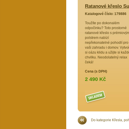
o Subaliu - polstr žlutý melír
Ratanové křeslo Su
79889
Katalogové číslo: 179886
nou
Toužíte po dokonalém
orné
odpočinku? Toto prostorné
rémiovým
ratanové křeslo s prémiový
i
polstrem nabízí
eriér v
nepřekonatelné pohodlí pro
aximální
vaši zahradu i domov. Vytvo
konalý
si oázu klidu a užijte si kaž
chvilku. Neodolatelný relax
čeká!
Cena (s DPH)
2 490 Kč
Více >>
Do kategorie Křesla, po