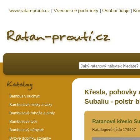
www.ratan-prouti.cz
|
Všeobecné podmínky
|
Osobní údaje
|
Kon
Křesla, pohovky a
Bambus v kuchyni
Subaliu - polstr b
Bambusové misky a vázy
Bambusové rohože a ploty
Ratanové křeslo Sub
Bambusové tyče
Katalogové číslo 179907
Bambusový nábytek
Bytové doplňky, stojánky