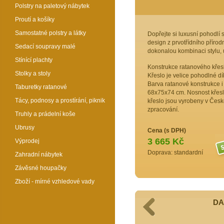
Polstry na paletový nábytek
Proutí a košíky
Samostatné polstry a látky
Dopřejte si luxusní pohodlí
design z prvotřídního přírod
Sedací soupravy malé
dokonalou kombinaci stylu, 
Stínící plachty
Konstrukce ratanového křesla
Stolky a stoly
Křeslo je velice pohodlné dí
Barva ratanové konstrukce i 
Taburetky ratanové
68x75x74 cm. Nosnost křesla
Tácy, podnosy a prostírání, piknik
křeslo jsou vyrobeny v Česk
zpracování.
Truhly a prádelní koše
Ubrusy
Cena (s DPH)
3 665 Kč
Výprodej
Doprava: standardní
Zahradní nábytek
Závěsné houpačky
Zboží - mírné vzhledové vady
DA