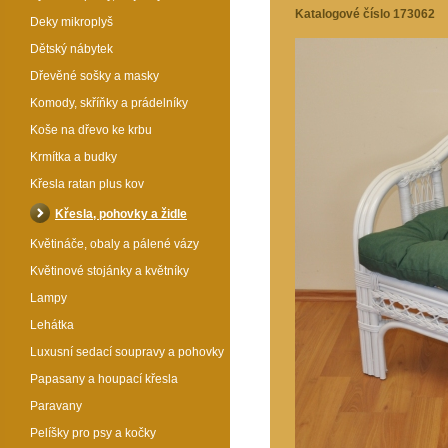
Katalogové číslo 173062
Deky mikroplyš
Dětský nábytek
Dřevěné sošky a masky
Komody, skříňky a prádelníky
Koše na dřevo ke krbu
Krmítka a budky
Křesla ratan plus kov
Křesla, pohovky a židle
Květináče, obaly a pálené vázy
Květinové stojánky a květníky
Lampy
Lehátka
Luxusní sedací soupravy a pohovky
Papasany a houpací křesla
Paravany
Pelíšky pro psy a kočky