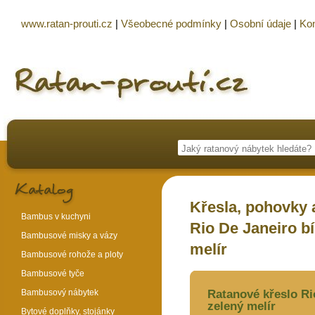
www.ratan-prouti.cz
|
Všeobecné podmínky
|
Osobní údaje
|
Kon
Křesla, pohovky a
Bambus v kuchyni
Rio De Janeiro bí
Bambusové misky a vázy
melír
Bambusové rohože a ploty
Bambusové tyče
Bambusový nábytek
Ratanové křeslo Rio
zelený melír
Bytové doplňky, stojánky