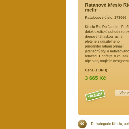
o Rio De Janeiro bílé - polstr vínový
Ratanové křeslo Rio
melír
73065
Katalogové číslo: 173066
iku!
Křeslo Rio De Janeiro: Proži
o z
dotek exotické pohody ve s
ho ratanu
domově! S láskou ručně
ru šarm a
pletené z udržitelného
eální pro
přírodního ratanu přináší
lové
jedinečný styl a nefalšovan
 okouzlí.
relaxaci. Dopřejte si kousek
ráje s objímajícím designem
Cena (s DPH)
3 665 Kč
Více >>
Více 
Do kategorie Křesla, po