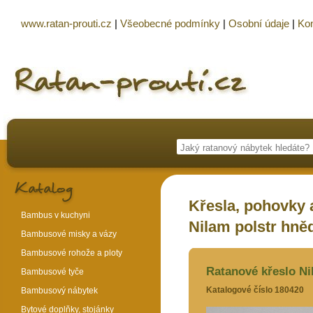
www.ratan-prouti.cz
|
Všeobecné podmínky
|
Osobní údaje
|
Kon
Křesla, pohovky a
Bambus v kuchyni
Nilam polstr hně
Bambusové misky a vázy
Bambusové rohože a ploty
Ratanové křeslo Ni
Bambusové tyče
Katalogové číslo 180420
Bambusový nábytek
Bytové doplňky, stojánky