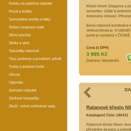
Polstry na paletový nábytek
Křeslo Nilam: Elegance a po
semambo. Užijte si jedinečný
Proutí a košíky
dokonalou relaxaci. Přiroze
Samostatné polstry a látky
Barva ratanové konstrukce kř
Sedací soupravy malé
Velikost křesla je 67x80x95
Stínící plachty
polstr je vyrobený v ČES
Stolky a stoly
Cena (s DPH)
Taburetky ratanové
3 995 Kč
Tácy, podnosy a prostírání, piknik
Doprava: standardní
Truhly a prádelní koše
Ubrusy
Výprodej
DA
Zahradní nábytek
Závěsné houpačky
Zboží - mírné vzhledové vady
o Nilam polstr žlutý melír
Ratanové křeslo Nil
80429
Katalogové číslo: 180431
m: ikona
Ratanové křeslo Nilam: iko
ně
přírodního designu a pohodl