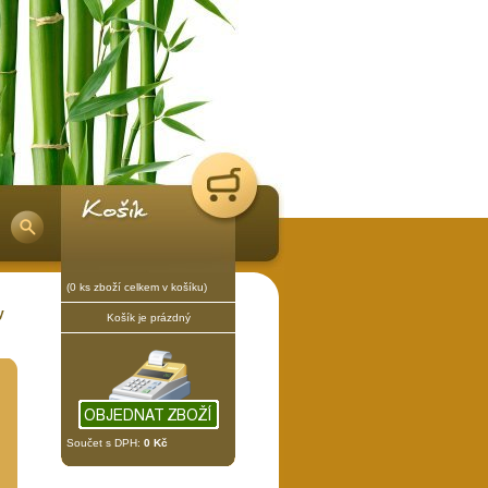
(0 ks zboží celkem v košíku)
y
Košík je prázdný
Součet s DPH:
0 Kč