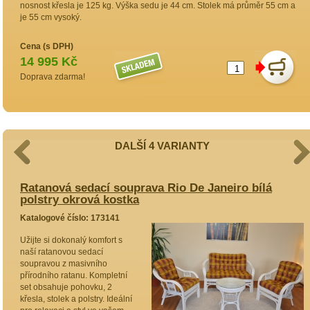
nosnost křesla je 125 kg. Výška sedu je 44 cm. Stolek má průměr 55 cm a
je 55 cm vysoký.
Cena (s DPH)
14 995 Kč
Doprava zdarma!
DALŠÍ 4 VARIANTY
Ratanová sedací souprava Rio De Janeiro bílá
R
polstry okrová kostka
p
Katalogové číslo: 173141
K
Užijte si dokonalý komfort s
P
naší ratanovou sedací
R
soupravou z masivního
m
přírodního ratanu. Kompletní
n
set obsahuje pohovku, 2
Z
křesla, stolek a polstry. Ideální
p