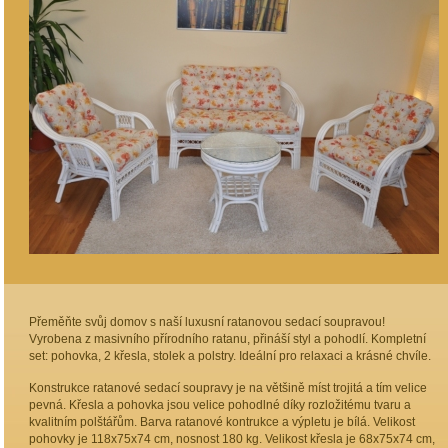
Přeměňte svůj domov s naší luxusní ratanovou sedací soupravou!
Vyrobena z masivního přírodního ratanu, přináší styl a pohodlí. Kompletní
set: pohovka, 2 křesla, stolek a polstry. Ideální pro relaxaci a krásné chvíle.
Konstrukce ratanové sedací soupravy je na většině míst trojitá a tím velice
pevná. Křesla a pohovka jsou velice pohodlné díky rozložitému tvaru a
kvalitním polštářům. Barva ratanové kontrukce a výpletu je bílá. Velikost
pohovky je 118x75x74 cm, nosnost 180 kg. Velikost křesla je 68x75x74 cm,