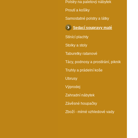
Polstry na paletový nábytek
Proutí a košíky
Samostatné polstry a látky
Sedací soupravy malé
Stínící plachty
Stolky a stoly
Taburetky ratanové
Tácy, podnosy a prostírání, piknik
Truhly a prádelní koše
Ubrusy
Ratanová sedací souprava Rio De Janeiro bílá
Výprodej
polstry vínový melír
Zahradní nábytek
Katalogové číslo: 173185
Závěsné houpačky
Objevte dokonalé pohodlí!
Zboží - mírné vzhledové vady
Luxusní ratanová sedací
souprava z masivního
přírodního ratanu. Kompletní
set: pohovka, 2 křesla, stolek a
polstry. Vytvořte si stylovou