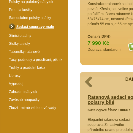
Polstry na paletový nábytek
Konstrukce ratanové sedací s
pevná. Křesla jsou velice po
Proutí a košíky
polštářům. Barva ratanové kon
Samostatné polstry a látky
68x75x74 cm, nosnost křesla
průměr 55 cm a je 55 cm vy
Sedací soupravy malé
Stínící plachty
Cena (s DPH)
7 990 Kč
Stolky a stoly
Doprava: standardní
Taburetky ratanové
Tácy, podnosy a prostírání, piknik
Truhly a prádelní koše
Ubrusy
DAL
Výprodej
Zahradní nábytek
cí souprava Rio De Janeiro 2+1 bílá
Ratanová sedací so
Závěsné houpačky
 melír
polstry bílé
Zboží - mírné vzhledové vady
80645
Katalogové číslo: 180667
odlí!
Elegantní ratanová sedací
prava z
souprava. Z masivního
 ratanu
přírodního ratanu pro odoln