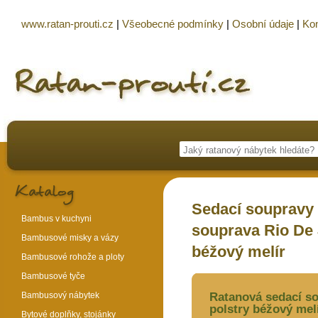
www.ratan-prouti.cz
|
Všeobecné podmínky
|
Osobní údaje
|
Kon
Sedací soupravy
Bambus v kuchyni
souprava Rio De J
Bambusové misky a vázy
béžový melír
Bambusové rohože a ploty
Bambusové tyče
Bambusový nábytek
Ratanová sedací so
polstry béžový mel
Bytové doplňky, stojánky