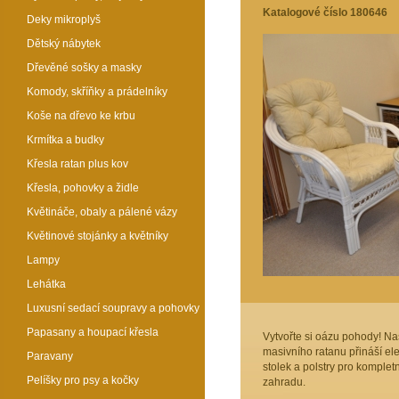
Katalogové číslo 180646
Deky mikroplyš
Dětský nábytek
Dřevěné sošky a masky
Komody, skříňky a prádelníky
Koše na dřevo ke krbu
Krmítka a budky
Křesla ratan plus kov
Křesla, pohovky a židle
Květináče, obaly a pálené vázy
Květinové stojánky a květníky
Lampy
Lehátka
Luxusní sedací soupravy a pohovky
Papasany a houpací křesla
Vytvořte si oázu pohody! Na
masivního ratanu přináší ele
Paravany
stolek a polstry pro komplet
Pelíšky pro psy a kočky
zahradu.