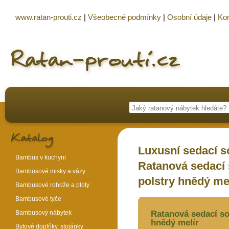
www.ratan-prouti.cz
|
Všeobecné podmínky
|
Osobní údaje
|
Kon
Luxusní sedací 
Bambus v kuchyni
Ratanová sedací
Bambusové misky a vázy
polstry hnědý me
Bambusové rohože a ploty
Bambusové tyče
Bambusový nábytek
Ratanová sedací so
hnědý melír
Bytové doplňky, stojánky