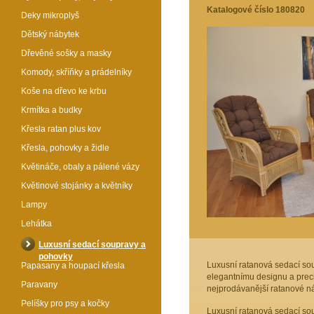
Katalogové číslo 180820
Deky mikroplyš
Dětský nábytek
Dřevěné sošky a masky
Komody, skříňky a prádelníky
Koše na dřevo ke krbu
Krmítka a budky
Křesla ratan plus kov
Křesla, pohovky a židle
Květináče, obaly a pálené vázy
Květinové stojánky a květníky
Lampy
Lehátka
Luxusní sedací soupravy a
pohovky
Luxusní ratanová sedací sou
Papasany a houpací křesla
elegantnímu designu a prec
Paravany
nejprodávanější ratanové náb
Pelíšky pro psy a kočky
Luxusní ratanová sedací sou