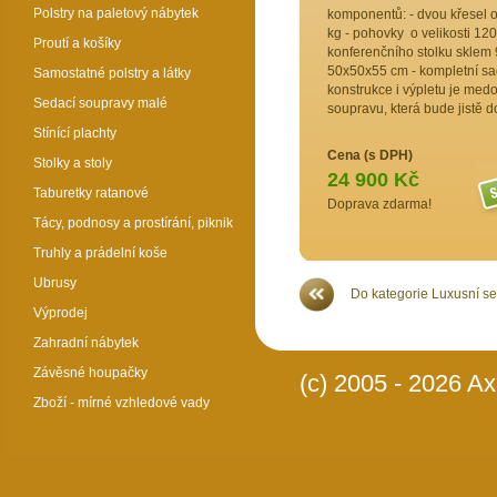
Polstry na paletový nábytek
komponentů: - dvou křesel o
kg - pohovky o velikosti 12
Proutí a košíky
konferenčního stolku sklem
50x50x55 cm - kompletní sad
Samostatné polstry a látky
konstrukce i výpletu je me
Sedací soupravy malé
soupravu, která bude jistě 
Stínící plachty
Cena (s DPH)
Stolky a stoly
24 900 Kč
Taburetky ratanové
Doprava zdarma!
Tácy, podnosy a prostírání, piknik
Truhly a prádelní koše
Ubrusy
Do kategorie Luxusní s
Výprodej
Zahradní nábytek
Závěsné houpačky
(c) 2005 - 2026 Axi
Zboží - mírné vzhledové vady