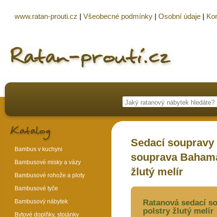
www.ratan-prouti.cz
|
Všeobecné podmínky
|
Osobní údaje
|
Kon
Sedací soupravy
Bambus v kuchyni
souprava Bahama
Bambusové misky a vázy
žlutý melír
Bambusové rohože a ploty
Bambusové tyče
Bambusový nábytek
Ratanová sedací s
polstry žlutý melír
Bytové doplňky, stojánky