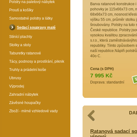
Polstry na paletový nábytek
Barva ratanové konstrukce i
pohovky je 115x66x73 cm, no
Proutí a košíky
68x66x73 cm, nosnost křesla
Samostatné polstry a látky
výšku 55 cm, průměr stolku 
šroubovány. Polstry na tut
Sedací soupravy malé
České republice. Polstry jsou
vysokou kvalitou zpracování
Stínící plachty
s.r.o., která zaměstnávávýh
Stolky a stoly
republiky. Tímto způsobem 
naší republice.Náplň polstrů
Taburetky ratanové
40o C.
Tácy, podnosy a prostírání, piknik
Cena (s DPH)
Truhly a prádelní koše
7 995 Kč
Ubrusy
Doprava: standardní
Výprodej
Zahradní nábytek
Závěsné houpačky
Zboží - mírné vzhledové vady
DAL
cí souprava Bahama velká polstr
Ratanová sadací s
vínový