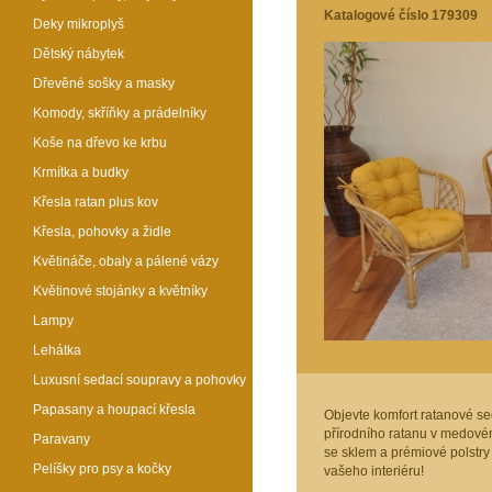
Katalogové číslo 179309
Deky mikroplyš
Dětský nábytek
Dřevěné sošky a masky
Komody, skříňky a prádelníky
Koše na dřevo ke krbu
Krmítka a budky
Křesla ratan plus kov
Křesla, pohovky a židle
Květináče, obaly a pálené vázy
Květinové stojánky a květníky
Lampy
Lehátka
Luxusní sedací soupravy a pohovky
Papasany a houpací křesla
Objevte komfort ratanové s
přírodního ratanu v medovém
Paravany
se sklem a prémiové polstry
Pelíšky pro psy a kočky
vašeho interiéru!