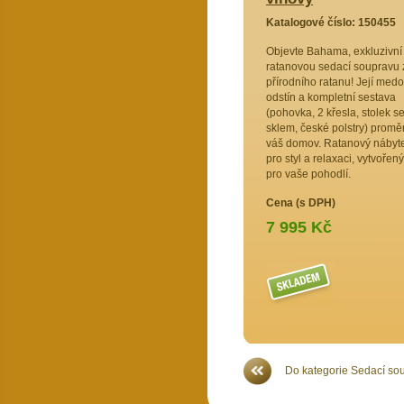
58971
Katalogové číslo: 150455
edací
Objevte Bahama, exkluzivní
ento
ratanovou sedací soupravu 
ytek z
přírodního ratanu! Její med
 ratanu
odstín a kompletní sestava
teriéru
(pohovka, 2 křesla, stolek s
bsahuje
sklem, české polstry) promě
olek se
váš domov. Ratanový nábyt
stry české
pro styl a relaxaci, vytvořený
ohodlí a
pro vaše pohodlí.
Cena (s DPH)
7 995 Kč
Více >>
Do kategorie Sedací so