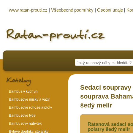
www.ratan-prouti.cz
|
Všeobecné podmínky
|
Osobní údaje
|
Kon
Sedací soupravy
Bambus v kuchyni
souprava Bahama
Bambusové misky a vázy
šedý melír
Bambusové rohože a ploty
Bambusové tyče
Bambusový nábytek
Ratanová sedací s
polstry šedý melír
Bytové doplňky, stojánky