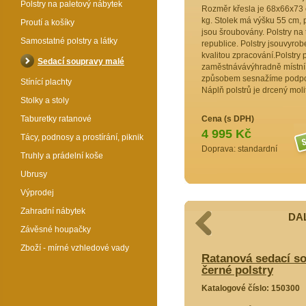
Polstry na paletový nábytek
Rozměr křesla je 68x66x73 
kg. Stolek má výšku 55 cm, 
Proutí a košíky
jsou šroubovány. Polstry na
Samostatné polstry a látky
republice. Polstry jsouvyrob
kvalitou zpracování.Polstry 
Sedací soupravy malé
zaměstnávávýhradně místní 
způsobem sesnažíme podporo
Stínící plachty
Náplň polstrů je drcený moli
Stolky a stoly
Taburetky ratanové
Cena (s DPH)
4 995 Kč
Tácy, podnosy a prostírání, piknik
Doprava: standardní
Truhly a prádelní koše
Ubrusy
Výprodej
Zahradní nábytek
DAL
Závěsné houpačky
Zboží - mírné vzhledové vady
ací souprava Bahama malá medová
Ratanová sedací s
černé polstry
50305
Katalogové číslo: 150300