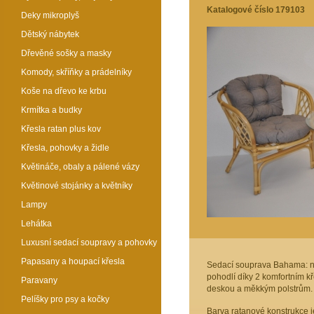
Katalogové číslo 179103
Deky mikroplyš
Dětský nábytek
Dřevěné sošky a masky
Komody, skříňky a prádelníky
Koše na dřevo ke krbu
Krmítka a budky
Křesla ratan plus kov
Křesla, pohovky a židle
Květináče, obaly a pálené vázy
Květinové stojánky a květníky
Lampy
Lehátka
Luxusní sedací soupravy a pohovky
Papasany a houpací křesla
Sedací souprava Bahama: nej
pohodlí díky 2 komfortním k
Paravany
deskou a měkkým polstrům. Pe
Pelíšky pro psy a kočky
Barva ratanové konstrukce je