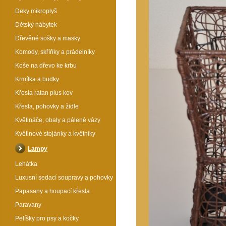
Deky mikroplyš
Dětský nábytek
Dřevěné sošky a masky
Komody, skříňky a prádelníky
Koše na dřevo ke krbu
Krmítka a budky
Křesla ratan plus kov
Křesla, pohovky a židle
Květináče, obaly a pálené vázy
Květinové stojánky a květníky
Lampy
Lehátka
Luxusní sedací soupravy a pohovky
Papasany a houpací křesla
Paravany
Pelíšky pro psy a kočky