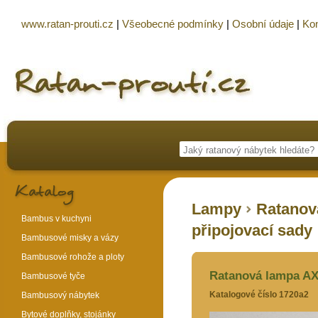
www.ratan-prouti.cz
|
Všeobecné podmínky
|
Osobní údaje
|
Kon
Lampy
Ratanov
Bambus v kuchyni
připojovací sady
Bambusové misky a vázy
Bambusové rohože a ploty
Ratanová lampa AXI
Bambusové tyče
Katalogové číslo 1720a2
Bambusový nábytek
Bytové doplňky, stojánky