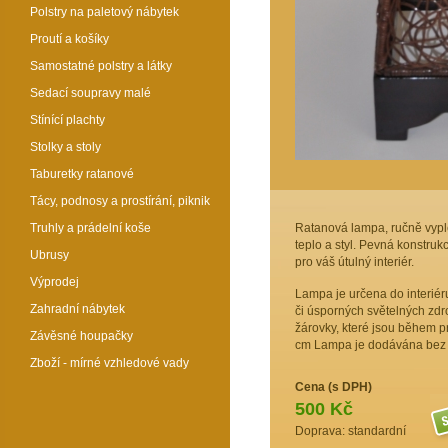
Polstry na paletový nábytek
Proutí a košíky
Samostatné polstry a látky
Sedací soupravy malé
Stínící plachty
Stolky a stoly
Taburetky ratanové
Tácy, podnosy a prostírání, piknik
Truhly a prádelní koše
Ratanová lampa, ručně vypl
teplo a styl. Pevná konstrukc
Ubrusy
pro váš útulný interiér.
Výprodej
Lampa je určena do interiér
Zahradní nábytek
či úsporných světelných zdr
žárovky, které jsou během p
Závěsné houpačky
cm Lampa je dodávána bez př
Zboží - mírné vzhledové vady
Cena (s DPH)
500 Kč
Doprava: standardní