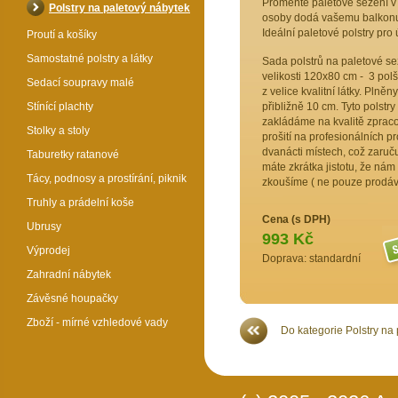
Proměňte paletové sezení v 
Polstry na paletový nábytek
osoby dodá vašemu balkonu č
Ideální paletové polstry pro ú
Proutí a košíky
Samostatné polstry a látky
Sada polstrů na paletové se
velikosti 120x80 cm - 3 polš
Sedací soupravy malé
z velice kvalitní látky. Pln
Stínící plachty
přibližně 10 cm. Tyto polstry
zakládáme na kvalitě zpracov
Stolky a stoly
prošití na profesionálních pr
dvanácti místech, což zaruču
Taburetky ratanové
máte zkrátka jistotu, že nám
Tácy, podnosy a prostírání, piknik
zkoušíme ( ne pouze prodá
Truhly a prádelní koše
Cena (s DPH)
Ubrusy
993 Kč
Výprodej
Doprava: standardní
Zahradní nábytek
Závěsné houpačky
Zboží - mírné vzhledové vady
Do kategorie Polstry na