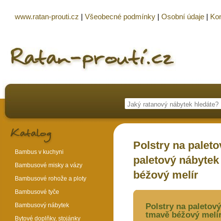
www.ratan-prouti.cz
|
Všeobecné podmínky
|
Osobní údaje
|
Kon
Polstry na palet
Bambus v kuchyni
paletový nábytek
Bambusové misky a vázy
béžový melír
Bambusové rohože a ploty
Bambusové tyče
Bambusový nábytek
Polstry na paletov
tmavě béžový melí
Bytové doplňky, stojánky