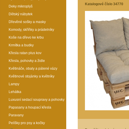
Katalogové číslo 34770
Deky mikroplyš
Dětský nábytek
Dřevěné sošky a masky
Komody, skříňky a prádelníky
Koše na dřevo ke krbu
Krmítka a budky
Křesla ratan plus kov
Křesla, pohovky a židle
Květináče, obaly a pálené vázy
Květinové stojánky a květníky
Lampy
Lehátka
Luxusní sedací soupravy a pohovky
Papasany a houpací křesla
Paravany
Pelíšky pro psy a kočky