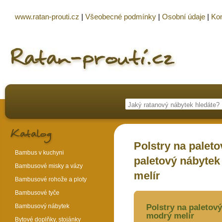
www.ratan-prouti.cz
|
Všeobecné podmínky
|
Osobní údaje
|
Kon
Polstry na palet
Bambus v kuchyni
paletový nábytek
Bambusové misky a vázy
melír
Bambusové rohože a ploty
Bambusové tyče
Bambusový nábytek
Polstry na paletový
modrý melír
Bytové doplňky, stojánky