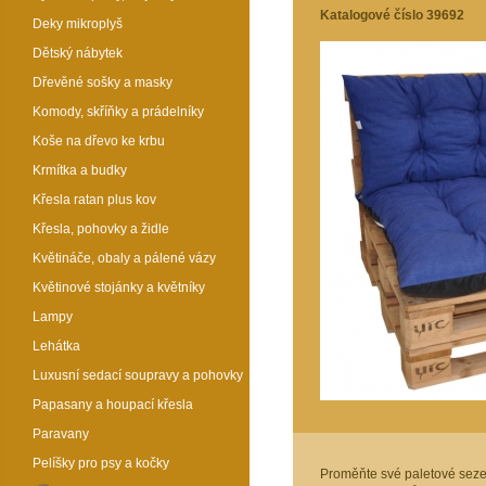
Katalogové číslo 39692
Deky mikroplyš
Dětský nábytek
Dřevěné sošky a masky
Komody, skříňky a prádelníky
Koše na dřevo ke krbu
Krmítka a budky
Křesla ratan plus kov
Křesla, pohovky a židle
Květináče, obaly a pálené vázy
Květinové stojánky a květníky
Lampy
Lehátka
Luxusní sedací soupravy a pohovky
Papasany a houpací křesla
Paravany
Pelíšky pro psy a kočky
Proměňte své paletové sezen