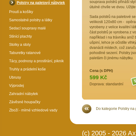
souprava polstrů přináší styl
Polstry na paletový nábytek
útulné chvíle ve dvou. Užijt
Proutí a košíky
Sada polstrů na paletové se
Samostatné polstry a látky
velikosti 120x80 cm - opěrad
vyrobeny z velice kvalitní l
Sedací soupravy malé
část polstrů je vyrobena z v
Stínící plachty
například i na trávníku aniž
ušpiní, lehce je očistíte vlh
Stolky a stoly
dvanácti místech, což zaruč
Taburetky ratanové
pohodlné sezení. Polstry jso
paletám či jinému nábytku.
Tácy, podnosy a prostírání, piknik
Truhly a prádelní koše
Cena (s DPH)
599 Kč
Ubrusy
Doprava: standardní
Výprodej
Zahradní nábytek
Závěsné houpačky
Do kategorie Polstry na
Zboží - mírné vzhledové vady
(c) 2005 - 2026 Axi