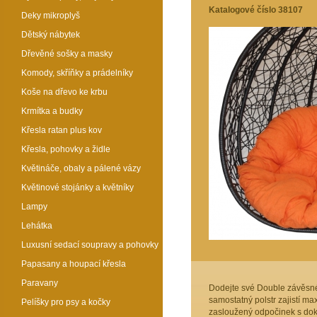
Katalogové číslo 38107
Deky mikroplyš
Dětský nábytek
Dřevěné sošky a masky
Komody, skříňky a prádelníky
Koše na dřevo ke krbu
Krmítka a budky
Křesla ratan plus kov
Křesla, pohovky a židle
Květináče, obaly a pálené vázy
Květinové stojánky a květníky
Lampy
Lehátka
Luxusní sedací soupravy a pohovky
Papasany a houpací křesla
Paravany
Dodejte své Double závěsné
samostatný polstr zajistí ma
Pelíšky pro psy a kočky
zasloužený odpočinek s do