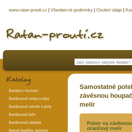
www.ratan-prouti.cz
|
Všeobecné podmínky
|
Osobní údaje
|
Kon
Samostatné polst
Bambus v kuchyni
závěsnou houpačk
Bambusové misky a vázy
melír
Bambusové rohože a ploty
Bambusové tyče
Bambusový nábytek
Polstr na závěsnou
oranžový melír
Bytové doplňky, stojánky