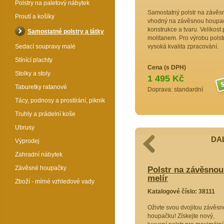
Polstry na paletový nábytek
Samostatný polstr na závěs
Proutí a košíky
vhodný na závěsnou houpač
konstrukce a tvaru. Velikost
Samostatné polstry a látky
molitanem. Pro výrobu polstr
Sedací soupravy malé
vysoká kvalita zpracování.
Stínící plachty
Cena (s DPH)
Stolky a stoly
1 495 Kč
Taburetky ratanové
Doprava: standardní
Tácy, podnosy a prostírání, piknik
Truhly a prádelní koše
Ubrusy
DAL
Výprodej
Zahradní nábytek
Závěsné houpačky
snou houpačku Double - látka žlutý
Polstr na závěsnou
melír
Zboží - mírné vzhledové vady
8109
Katalogové číslo: 38111
í vaší
Oživte svou dvojitou závěs
ouble!
houpačku! Získejte nový,