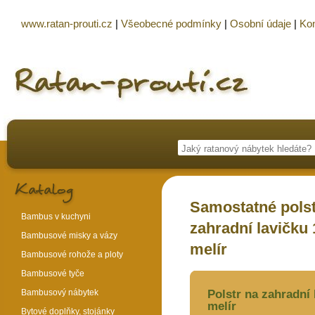
www.ratan-prouti.cz
|
Všeobecné podmínky
|
Osobní údaje
|
Kon
Samostatné polst
Bambus v kuchyni
zahradní lavičku 
Bambusové misky a vázy
melír
Bambusové rohože a ploty
Bambusové tyče
Bambusový nábytek
Polstr na zahradní 
melír
Bytové doplňky, stojánky