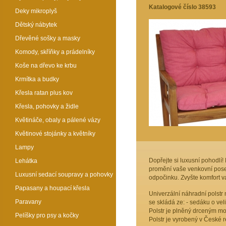
Katalogové číslo 38593
Deky mikroplyš
Dětský nábytek
Dřevěné sošky a masky
Komody, skříňky a prádelníky
Koše na dřevo ke krbu
Krmítka a budky
Křesla ratan plus kov
Křesla, pohovky a židle
Květináče, obaly a pálené vázy
Květinové stojánky a květníky
Lampy
Dopřejte si luxusní pohodlí!
Lehátka
promění vaše venkovní posez
Luxusní sedací soupravy a pohovky
odpočinku. Zvyšte komfort v
Papasany a houpací křesla
Univerzální náhradní polstr
Paravany
se skládá ze: - sedáku o vel
Polstr je plněný drceným mol
Pelíšky pro psy a kočky
Polstr je vyrobený v České r