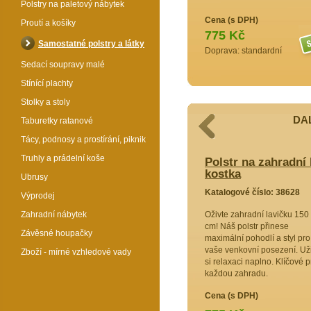
Polstry na paletový nábytek
Cena (s DPH)
Proutí a košíky
775 Kč
Samostatné polstry a látky
Doprava: standardní
Sedací soupravy malé
Stínící plachty
Stolky a stoly
DAL
Taburetky ratanové
Tácy, podnosy a prostírání, piknik
Truhly a prádelní koše
adní lavičku 150 cm - motiv luční
Polstr na zahradní 
kostka
Ubrusy
8774
Katalogové číslo: 38628
Výprodej
dní
Zahradní nábytek
Oživte zahradní lavičku 150
alitní
cm! Náš polstr přinese
Závěsné houpačky
 prvotřídní
maximální pohodlí a styl pro
í pro
vaše venkovní posezení. Uži
Zboží - mírné vzhledové vady
venkovní
si relaxaci naplno. Klíčové p
ahradu
každou zahradu.
omfortem.
Cena (s DPH)
Cena (s DPH)