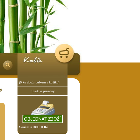
(0 ks zboží celkem v košíku)
dý
Košík je prázdný
Součet s DPH:
0 Kč