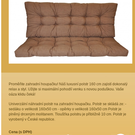
Proměňte zahradní houpačku! Náš luxusní polstr 160 cm zajistí dokonalý
relax a styl. Užijte si maximální pohodlí venku s novou poduškou. Vaše
oáza klidu čeká!
Univerzální náhradní polstr na zahradní houpačku. Polstr se skládá ze: -
sedáku o velikosti 160x50 cm - opěrky o velikosti 160x50 cm Polstr je
plněný drceným molitanem. Tloušťka polstru je přibližně 10 cm. Polstr je
vyrobený v České republice.
Cena (s DPH)