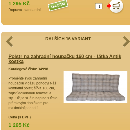
1 295 Kč
Doprava: standardní
DALŠÍCH 16 VARIANT
ý
Polstr na zahradní houpačku 160 cm - látka Antik
P
kostka
Katalogové číslo: 34998
K
Proměňte svou zahradní
O
houpačku v oázu pohody! Náš
h
komfortní polstr, šířka 160 cm,
c
zajistí dokonalou relaxaci a
s
styl. Užijte si léto naplno s tímto
z
prémiovým doplňkem pro
p
maximální pohodlí.
C
Cena (s DPH)
1 295 Kč