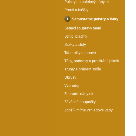
Polstry na paletový nábytek
Proutí a košíky
Samostatné polstry a látky
Sedací soupravy malé
Stínící plachty
Stolky a stoly
Taburetky ratanové
Polstr na zahradní houpačku 160 cm - látka žlut
Tácy, podnosy a prostírání, piknik
melír
Truhly a prádelní koše
Katalogové číslo: 35009
Ubrusy
Oživte vaši zahradní houpačku!
Výprodej
Tento luxusní polstr 160 cm
přináší bezkonkurenční
Zahradní nábytek
pohodlí pro vaše venkovní
Závěsné houpačky
posezení. Dopřejte si
dokonalou relaxaci a užijte si
Zboží - mírné vzhledové vady
léto ve stylu. Váš odpočinek
začíná zde!
1 295 Kč
Cena (s DPH)