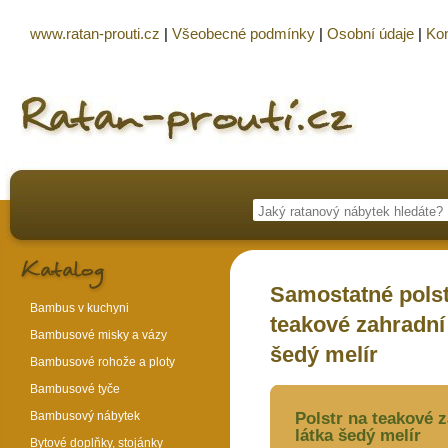
www.ratan-prouti.cz
|
Všeobecné podmínky
|
Osobní údaje
|
Kon
Samostatné polst
Bambus v kuchyni
teakové zahradní 
Bambusové misky a vázy
šedý melír
Bambusové rohože a ploty
Bambusové tyče
Bambusový nábytek
Polstr na teakové 
látka šedý melír
Bytové doplňky, stojánky