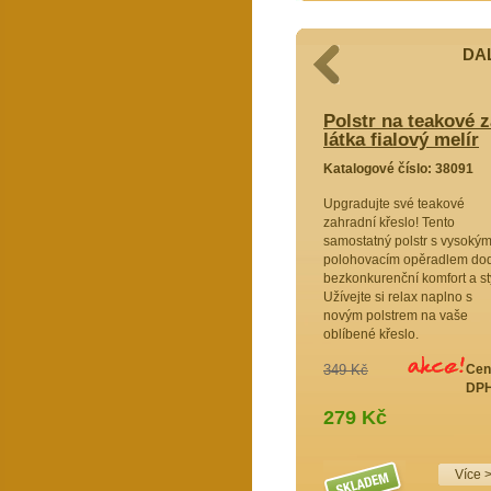
DAL
ové zahradní křeslo UNI vysoké -
Polstr na teakové 
ostka
látka fialový melír
9102
Katalogové číslo: 38091
hodlí ve
Upgradujte své teakové
radním
zahradní křeslo! Tento
 s
samostatný polstr s vysokým
ideální
polohovacím opěradlem do
itelnou
bezkonkurenční komfort a st
radu v
Užívejte si relax naplno s
novým polstrem na vaše
oblíbené křeslo.
349 Kč
Cen
DPH
279 Kč
Více >>
Více 