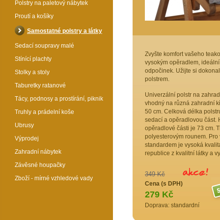
Polstry na paletový nábytek
Proutí a košíky
Samostatné polstry a látky
Sedací soupravy malé
Zvyšte komfort vašeho teako
Stínící plachty
vysokým opěradlem, ideální
odpočinek. Užijte si dokona
Stolky a stoly
polstrem.
Taburetky ratanové
Univerzální polstr na zahrad
Tácy, podnosy a prostírání, piknik
vhodný na různá zahradní kř
50 cm. Celková délka polstru
Truhly a prádelní koše
sedací a opěradlovou část. 
Ubrusy
opěradlové části je 73 cm. T
polyesterovým rounem. Pro vý
Výprodej
standardem je vysoká kvalit
Zahradní nábytek
republice z kvalitní látky a
Závěsné houpačky
349 Kč
Zboží - mírné vzhledové vady
Cena (s DPH)
279 Kč
Doprava: standardní