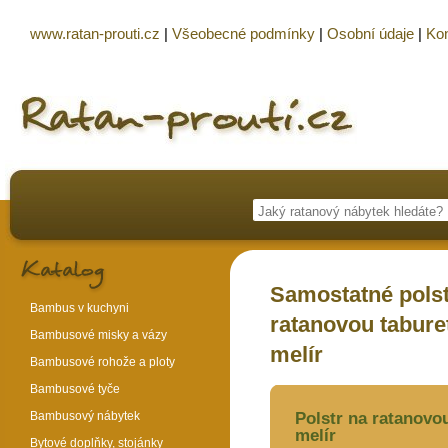
www.ratan-prouti.cz
|
Všeobecné podmínky
|
Osobní údaje
|
Kon
Samostatné polst
Bambus v kuchyni
ratanovou tabure
Bambusové misky a vázy
melír
Bambusové rohože a ploty
Bambusové tyče
Bambusový nábytek
Polstr na ratanovo
melír
Bytové doplňky, stojánky