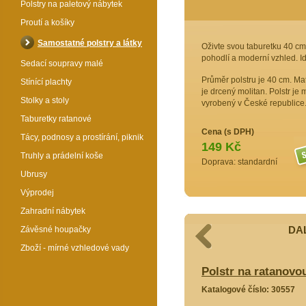
Polstry na paletový nábytek
Proutí a košíky
Samostatné polstry a látky
Oživte svou taburetku 40 cm
pohodlí a moderní vzhled. Id
Sedací soupravy malé
Průměr polstru je 40 cm. Mat
Stínící plachty
je drcený molitan. Polstr je
Stolky a stoly
vyrobený v České republice
Taburetky ratanové
Cena (s DPH)
Tácy, podnosy a prostírání, piknik
149 Kč
Truhly a prádelní koše
Doprava: standardní
Ubrusy
Výprodej
Zahradní nábytek
DAL
Závěsné houpačky
Zboží - mírné vzhledové vady
novou taburetku vínový - průměr 40
Polstr na ratanovo
Katalogové číslo: 30557
0555