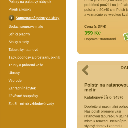
Polstr je vhodný na námi pr
Polstry na paletový nábytek
problémů použít i na jiné ta
Proutí a košíky
polstru je 50x40 cm. Polstr j
a vyznačuje se vysokou kval
Samostatné polstry a látky
Sedací soupravy malé
Cena (s DPH)
359 Kč
Stínící plachty
Doprava: standardní
Stolky a stoly
Taburetky ratanové
Tácy, podnosy a prostírání, piknik
Truhly a prádelní koše
DAL
Ubrusy
Výprodej
novou taburetku Ear - látka žlutý
Polstr na ratanovou
Zahradní nábytek
melír
Závěsné houpačky
4579
Katalogové číslo: 34570
Zboží - mírné vzhledové vady
é
Dopřejte si maximální pohod
r pohodlí
Náš polstr promění vaši
í polstr na
ratanovou taburetku v útuln
ajistí
místo k relaxaci. Ideální pro
 elegantní
stylový domov i zahradu.