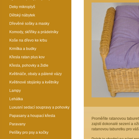
Deky mikroplyš
Dětský nábytek
Dřevěné sošky a masky
Komody, skříňky a prádelníky
Koše na dřevo ke krbu
Krmítka a budky
Křesla ratan plus kov
Křesla, pohovky a židle
Květináče, obaly a pálené vázy
Květinové stojánky a květníky
Lampy
Lehátka
Luxusní sedací soupravy a pohovky
Papasany a houpací křesla
Proměňte ratanovou taburetk
zajistí dokonalé sezení a oži
Paravany
ratanovou taburetku pro vá
Pelíšky pro psy a kočky