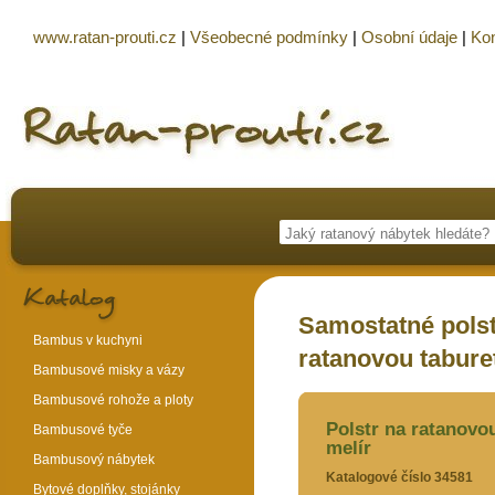
www.ratan-prouti.cz
|
Všeobecné podmínky
|
Osobní údaje
|
Kon
Samostatné polst
Bambus v kuchyni
ratanovou taburet
Bambusové misky a vázy
Bambusové rohože a ploty
Polstr na ratanovou
Bambusové tyče
melír
Bambusový nábytek
Katalogové číslo 34581
Bytové doplňky, stojánky