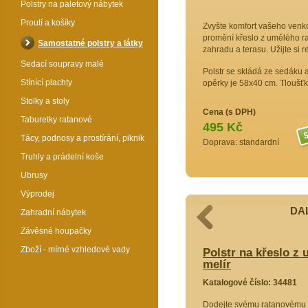
Polstry na paletový nábytek
Proutí a košíky
Zvyšte komfort vašeho venko
promění křeslo z umělého ra
Samostatné polstry a látky
zahradu a terasu. Užijte si r
Sedací soupravy malé
Polstr se skládá ze sedáku a
Stínící plachty
opěrky je 58x40 cm. Tloušťka
Stolky a stoly
Cena (s DPH)
Taburetky ratanové
495 Kč
Tácy, podnosy a prostírání, piknik
Doprava: standardní
Truhly a prádelní koše
Ubrusy
Výprodej
DAL
Zahradní nábytek
Závěsné houpačky
Zboží - mírné vzhledové vady
lo z umělého ratanu - látka žlutý
Polstr na křeslo z 
melír
4479
Katalogové číslo: 34481
i plastová
Dodejte svému ratanovému 