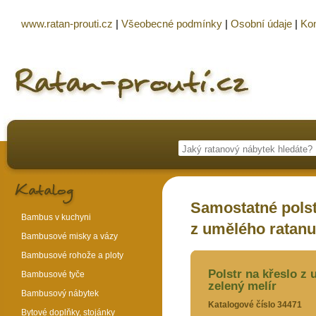
www.ratan-prouti.cz
|
Všeobecné podmínky
|
Osobní údaje
|
Kon
Samostatné polst
Bambus v kuchyni
z umělého ratanu 
Bambusové misky a vázy
Bambusové rohože a ploty
Polstr na křeslo z 
Bambusové tyče
zelený melír
Bambusový nábytek
Katalogové číslo 34471
Bytové doplňky, stojánky