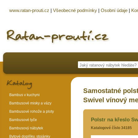
www.ratan-prouti.cz
|
Všeobecné podmínky
|
Osobní údaje
|
Kon
Samostatné polst
Bambus v kuchyni
Swivel vínový me
Bambusové misky a vázy
Bambusové rohože a ploty
Polstr na křeslo Sw
Bambusové tyče
Katalogové číslo 34185
Bambusový nábytek
Bytové doplňky, stojánky