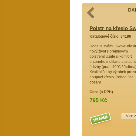
DAL
lo Swivel žlutý melír
Polstr na křeslo S
4189
Katalogové číslo: 34186
upací
Dodejte svému Swivel křesl
komfortní
nový život s prémiovým
litanu
polstrem! Užijte si komfort
Je
drceného molitanu a snadn
yrobený v
údržby (praní 40°C / čistírna)
žbu a
Kvalitní český výrobek pro 
rfektní
houpací křeslo. Pohodlí na
dosah!
Cena (s DPH)
795 Kč
Více 
Více >>