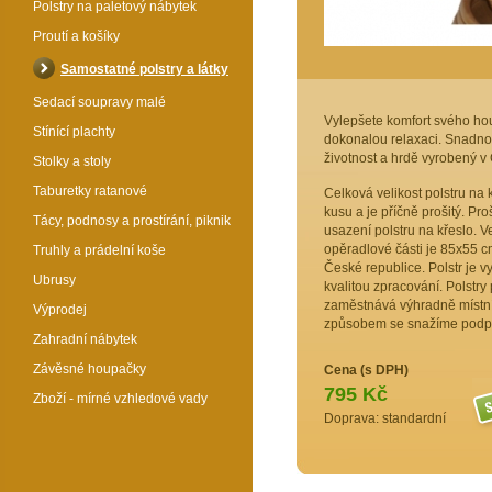
Polstry na paletový nábytek
Proutí a košíky
Samostatné polstry a látky
Sedací soupravy malé
Vylepšete komfort svého hou
Stínící plachty
dokonalou relaxaci. Snadno
životnost a hrdě vyrobený v 
Stolky a stoly
Taburetky ratanové
Celková velikost polstru na 
kusu a je příčně prošitý. Pro
Tácy, podnosy a prostírání, piknik
usazení polstru na křeslo. Ve
opěradlové části je 85x55 cm
Truhly a prádelní koše
České republice. Polstr je v
Ubrusy
kvalitou zpracování. Polstry 
zaměstnává výhradně místní
Výprodej
způsobem se snažíme podpor
Zahradní nábytek
Závěsné houpačky
Cena (s DPH)
795 Kč
Zboží - mírné vzhledové vady
Doprava: standardní