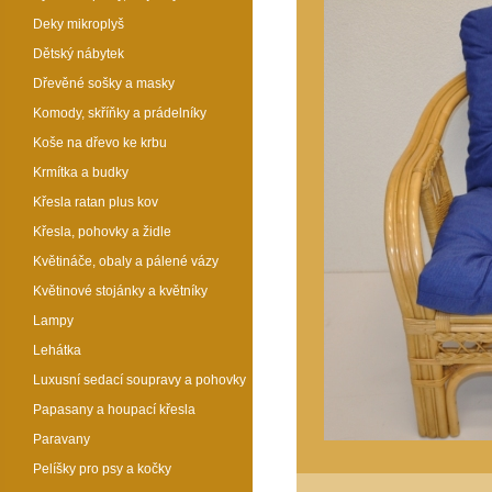
Deky mikroplyš
Dětský nábytek
Dřevěné sošky a masky
Komody, skříňky a prádelníky
Koše na dřevo ke krbu
Krmítka a budky
Křesla ratan plus kov
Křesla, pohovky a židle
Květináče, obaly a pálené vázy
Květinové stojánky a květníky
Lampy
Lehátka
Luxusní sedací soupravy a pohovky
Papasany a houpací křesla
Paravany
Pelíšky pro psy a kočky