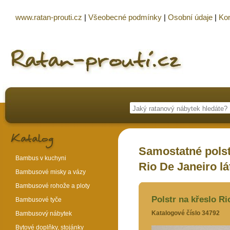
www.ratan-prouti.cz
|
Všeobecné podmínky
|
Osobní údaje
|
Kon
Samostatné polst
Bambus v kuchyni
Rio De Janeiro l
Bambusové misky a vázy
Bambusové rohože a ploty
Polstr na křeslo Ri
Bambusové tyče
Katalogové číslo 34792
Bambusový nábytek
Bytové doplňky, stojánky