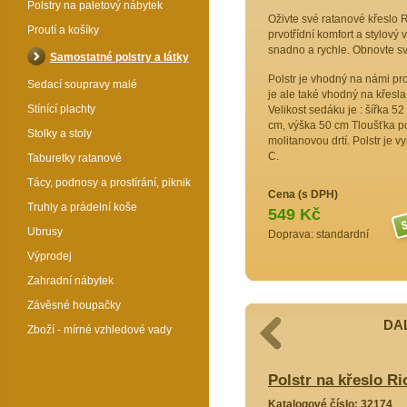
Polstry na paletový nábytek
Oživte své ratanové křeslo R
Proutí a košíky
prvotřídní komfort a stylový
snadno a rychle. Obnovte sv
Samostatné polstry a látky
Polstr je vhodný na námi pr
Sedací soupravy malé
je ale také vhodný na křesl
Stínící plachty
Velikost sedáku je : šířka 52
cm, výška 50 cm Tloušťka pol
Stolky a stoly
molitanovou drtí. Polstr je 
C.
Taburetky ratanové
Tácy, podnosy a prostírání, piknik
Cena (s DPH)
Truhly a prádelní koše
549 Kč
Ubrusy
Doprava: standardní
Výprodej
Zahradní nábytek
Závěsné houpačky
DAL
Zboží - mírné vzhledové vady
lo Rio De Janeiro látka vínový melír
Polstr na křeslo Ri
4785
Katalogové číslo: 32174