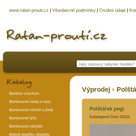
www.ratan-prouti.cz
|
Všeobecné podmínky
|
Osobní údaje
|
Kon
Výprodej
Polštá
Bambus v kuchyni
Bambusové misky a vázy
Polštářek pegi
Bambusové rohože a ploty
Katalogové číslo 33222
Bambusové tyče
Bambusový nábytek
Bytové doplňky, stojánky