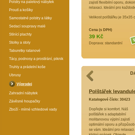
Polstry na paletový nábytek
zajistí flexibilní oporu, do
relaxaci. Ideální pro každod
Proutí a košíky
Velikost polštářku je 35x35 
Samostatné polstry a látky
Sedací soupravy malé
Cena (s DPH)
Stínící plachty
39 Kč
Stolky a stoly
Doprava: standardní
Taburetky ratanové
Tácy, podnosy a prostírání, piknik
Truhly a prádelní koše
D
Ubrusy
Výprodej
i
Polštářek levandul
Zahradní nábytek
3704
Katalogové číslo: 30423
Závěsné houpačky
omfort!
Dopřejte si komfort. Náš
Zboží - mírné vzhledové vady
tivní
polštářek s adaptabilní
řesně
molitanovou výplní zajistí
třebám.
optimální oporu a přizpůsob
poru a
se vám. Ideální pro relaxaci
váš
klidný spánek. Objevte